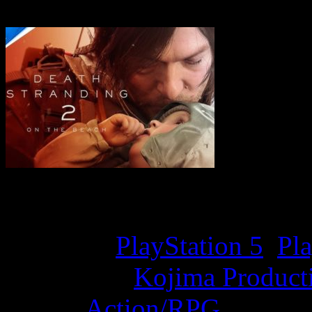
Game Overview
Platform:
PlayStation 5
,
Pla
Developer:
Kojima Product
Genre:
Action/RPG