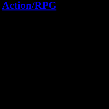
Action/RPG
25 juin 2025
Death Stranding 2 On
! Le nouveau hit de 