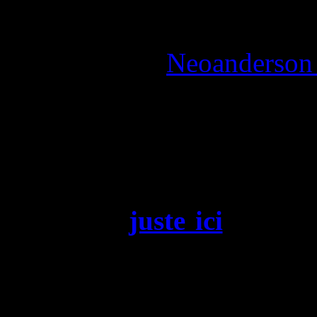
Reviewed by:
Neoanderson 
Review
Six ans après le premi
vidéo-test
juste ici
)
, Hide
ambitieuse,
Death Strand
à la PS5 et sublimée sur 
l’héritage du « stran