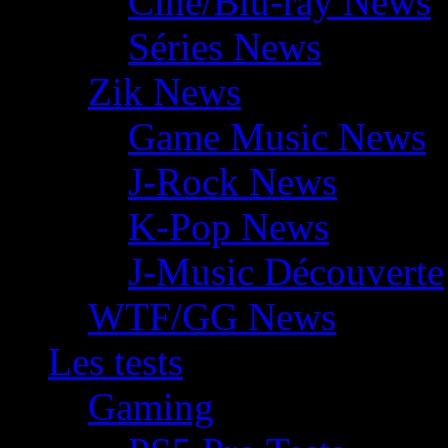
Ciné/Blu-ray News
Séries News
Zik News
Game Music News
J-Rock News
K-Pop News
J-Music Découverte
WTF/GG News
Les tests
Gaming