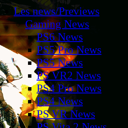
Les news/Previews
Gaming News
PS6 News
PS5 Pro News
PS5 News
PS VR2 News
PS4 Pro News
PS4 News
PS VR News
PS Vita 2 News