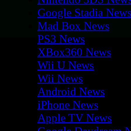
Google Stadia New
Mad Box News
PS3 News
XBox360 News
Wii U News
Wii News
Android News
iPhone News
Apple TV News
Google Daydream 