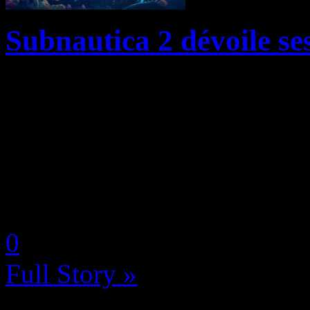
Subnautica 2 dévoile ses
Unknown Worlds a dévoilé 
détails sur Subnautica 2, e
prochaines mises à jour, de
communauté et du contenu à 
by Neoanderson (Chapitre S
0
Full Story »