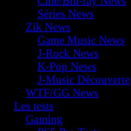
Ciné/Blu-ray News
Séries News
Zik News
Game Music News
J-Rock News
K-Pop News
J-Music Découverte
WTF/GG News
Les tests
Gaming