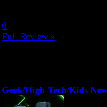
La Note 4.5 / 5 - Excellent
by Neoanderson (Chapitre S
0
Full Review »
Geek/High-Tech/Kids New