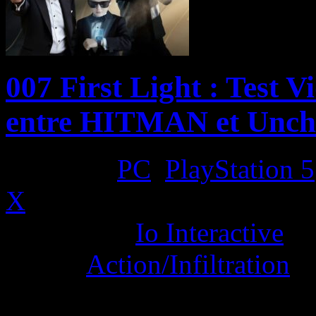
007 First Light : Test V
entre HITMAN et Unch
Platform:
PC
,
PlayStation 5
X
Developer:
Io Interactive
Genre:
Action/Infiltration