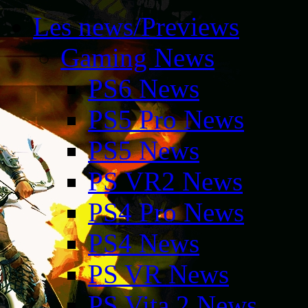
Les news/Previews
Gaming News
PS6 News
PS5 Pro News
PS5 News
PS VR2 News
PS4 Pro News
PS4 News
PS VR News
PS Vita 2 News