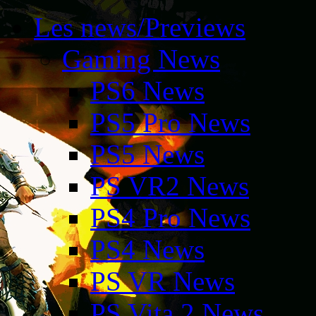
Les news/Previews
Gaming News
PS6 News
PS5 Pro News
PS5 News
PS VR2 News
PS4 Pro News
PS4 News
PS VR News
PS Vita 2 News