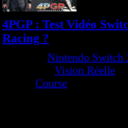
4PGP : Test Vidéo Switc
Racing ?
Platform:
Nintendo Switch 
Developer:
Vision Réelle
Genre:
Course
La Note 3.5 / 5 - Bon
by Neoanderson (Chapitre S