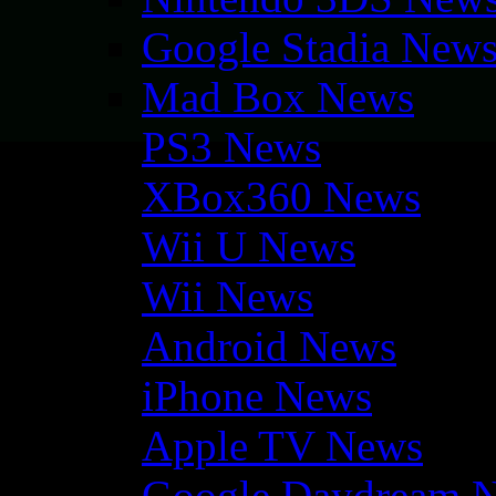
Google Stadia New
Mad Box News
PS3 News
XBox360 News
Wii U News
Wii News
Android News
iPhone News
Apple TV News
Google Daydream 