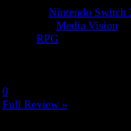
Platform:
Nintendo Switch 
Developer:
Media Vision
Genre:
RPG
La Note 4.5 / 5 - Excellent
by Selyna (Céline Franceus
0
Full Review »