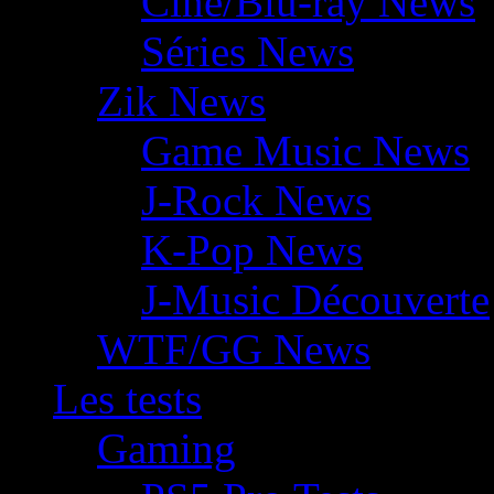
Ciné/Blu-ray News
Séries News
Zik News
Game Music News
J-Rock News
K-Pop News
J-Music Découverte
WTF/GG News
Les tests
Gaming