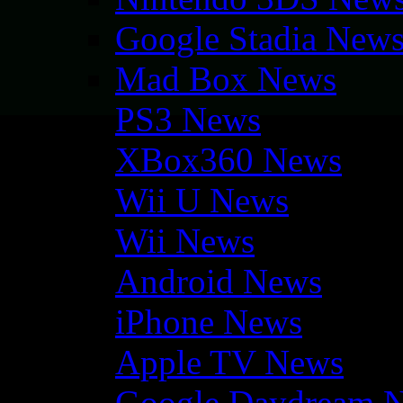
Google Stadia New
Mad Box News
PS3 News
XBox360 News
Wii U News
Wii News
Android News
iPhone News
Apple TV News
Google Daydream 