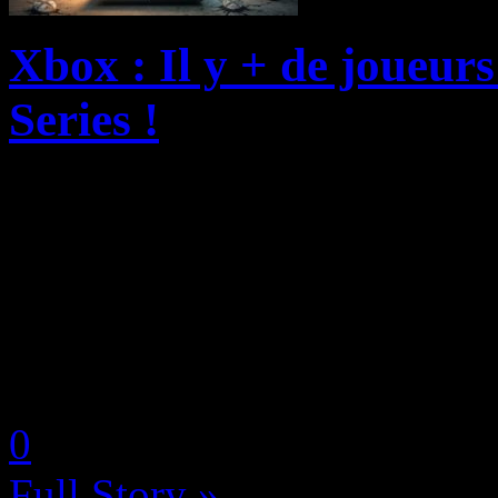
Xbox : Il y + de joueur
Series !
Les dernières données publié
tableau particulièrement édi
Xbox aux États-Unis. En eff
Consumer Insights, 46 % des
by Neoanderson (Chapitre S
0
Full Story »