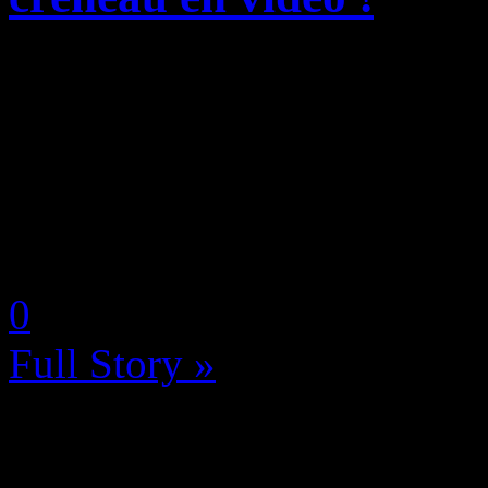
Pour les fans d’Elements De
attendu arrive sur PC, Play
S|X et Nintendo Switch, et i
fenêtre de sortie de ce proje
by Neoanderson (Chapitre S
0
Full Story »