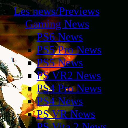
Les news/Previews
Gaming News
PS6 News
PS5 Pro News
PS5 News
PS VR2 News
PS4 Pro News
PS4 News
PS VR News
PS Vita 2 News