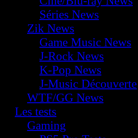
Ciné/Blu-ray News
Séries News
Zik News
Game Music News
J-Rock News
K-Pop News
J-Music Découverte
WTF/GG News
Les tests
Gaming