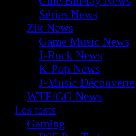
Ciné/Blu-ray News
Séries News
Zik News
Game Music News
J-Rock News
K-Pop News
J-Music Découverte
WTF/GG News
Les tests
Gaming