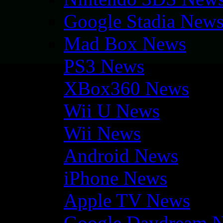
Google Stadia New
Mad Box News
PS3 News
XBox360 News
Wii U News
Wii News
Android News
iPhone News
Apple TV News
Google Daydream 