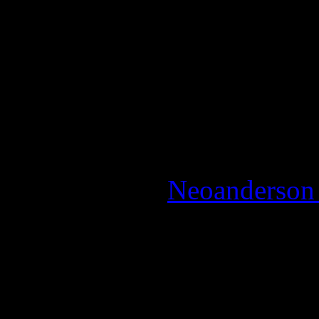
un champ lexical varié et 
La Note:
3.5 / 5 - Bon
Reviewed by:
Neoanderson 
Review
Aphelion n’est au