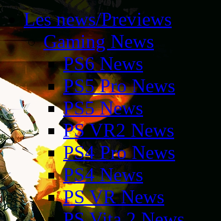
Les news/Previews
Gaming News
PS6 News
PS5 Pro News
PS5 News
PS VR2 News
PS4 Pro News
PS4 News
PS VR News
PS Vita 2 News