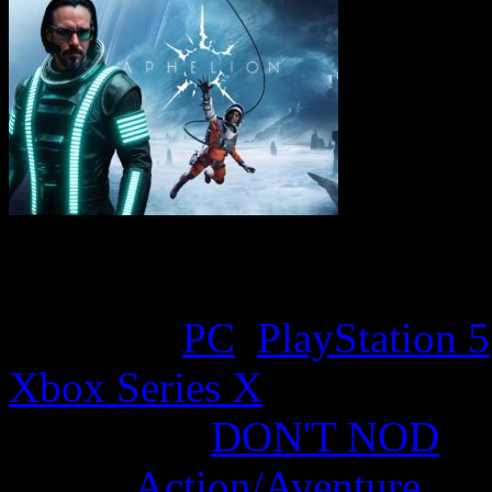
Game Overview
Platform:
PC
,
PlayStation 5
Xbox Series X
Developer:
DON'T NOD
Genre:
Action/Aventure