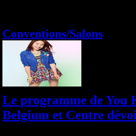
Conventions/Salons
Le programme de You 
Belgium et Centre dévoi
Les organisateurs de Japan