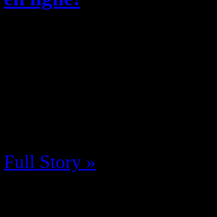
N-Gamz couvrira Japan Exp
grand plaisir, et vous savez
particulièrement à coeur (il
news diffusées pour s’en con
by Neoanderson (Chapitre S
Full Story »