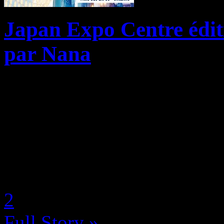
Japan Expo Centre édit
par Nana
Par un concours de circonst
casquette d’exposant et de j
2012, qui se déroulait du 2
Expositions d’Orléans. J&rs
by Nana
2
Full Story »