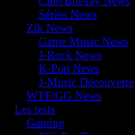
Ciné/Blu-ray News
Séries News
Zik News
Game Music News
J-Rock News
K-Pop News
J-Music Découverte
WTF/GG News
Les tests
Gaming