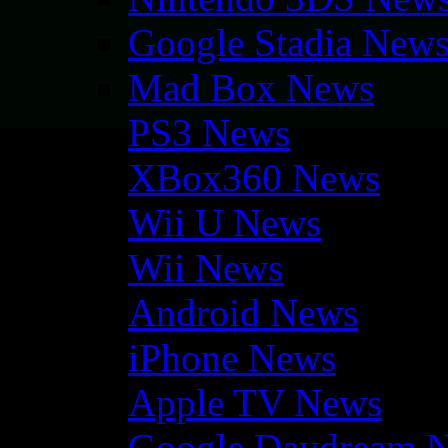
Google Stadia New
Mad Box News
PS3 News
XBox360 News
Wii U News
Wii News
Android News
iPhone News
Apple TV News
Google Daydream 