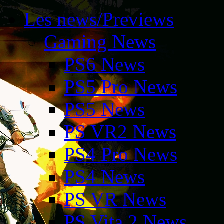
Les news/Previews
Gaming News
PS6 News
PS5 Pro News
PS5 News
PS VR2 News
PS4 Pro News
PS4 News
PS VR News
PS Vita 2 News