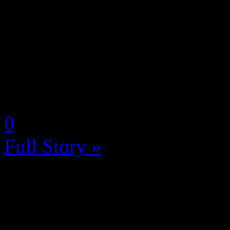
Alors que la marque Xbox n
pour les amoureux de la pre
grâce à d’incroyables conso
point d’orgue pour beaucoup
by Neoanderson (Chapitre S
0
Full Story »