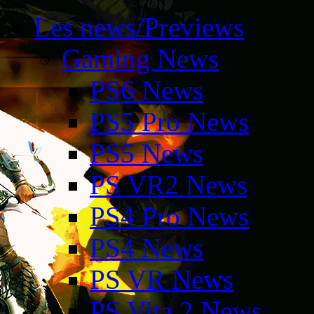
Les news/Previews
Gaming News
PS6 News
PS5 Pro News
PS5 News
PS VR2 News
PS4 Pro News
PS4 News
PS VR News
PS Vita 2 News