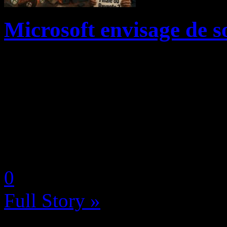
Microsoft envisage de
Microsoft explore activemen
restructurer sa division Xbo
scission complète ou une fil
future. Selon un rapport exc
by Neoanderson (Chapitre S
0
Full Story »