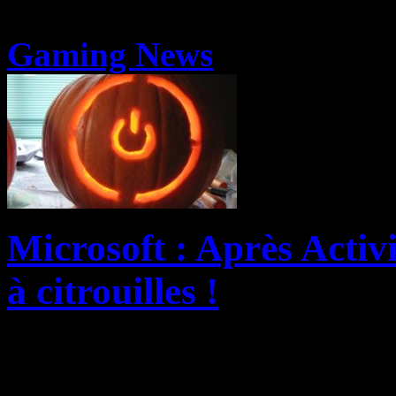
Gaming News
Microsoft : Après Activ
à citrouilles !
Microsoft a clairement un p
ses concurrents vidéodulique