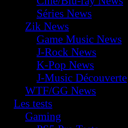
Ciné/Blu-ray News
Séries News
Zik News
Game Music News
J-Rock News
K-Pop News
J-Music Découverte
WTF/GG News
Les tests
Gaming