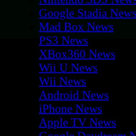
Google Stadia New
Mad Box News
PS3 News
XBox360 News
Wii U News
Wii News
Android News
iPhone News
Apple TV News
Google Daydream 