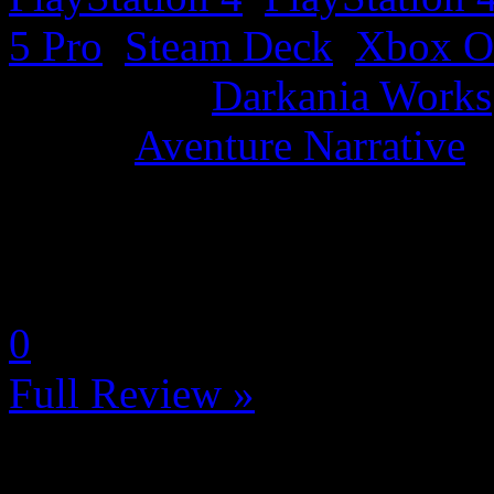
5 Pro
,
Steam Deck
,
Xbox O
Developer:
Darkania Works
Genre:
Aventure Narrative
La Note 1 / 5 - Très mauvai
by Neoanderson (Chapitre S
0
Full Review »