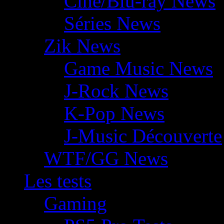
Ciné/Blu-ray News
Séries News
Zik News
Game Music News
J-Rock News
K-Pop News
J-Music Découverte
WTF/GG News
Les tests
Gaming