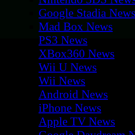
Google Stadia New
Mad Box News
PS3 News
XBox360 News
Wii U News
Wii News
Android News
iPhone News
Apple TV News
Google Daydream 