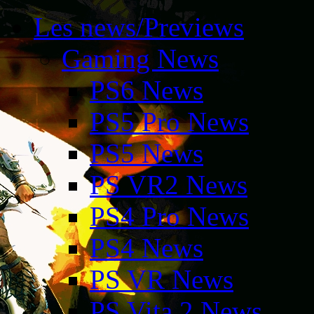
Les news/Previews
Gaming News
PS6 News
PS5 Pro News
PS5 News
PS VR2 News
PS4 Pro News
PS4 News
PS VR News
PS Vita 2 News