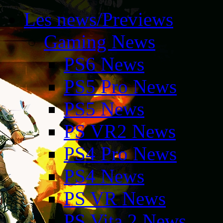
Les news/Previews
Gaming News
PS6 News
PS5 Pro News
PS5 News
PS VR2 News
PS4 Pro News
PS4 News
PS VR News
PS Vita 2 News