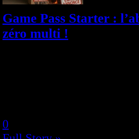
Game Pass Starter : l’ab
zéro multi !
Il y a peu, l’Insider Billbil-
sur ce qui s’annonce comme
l’écosystème Xbox : le Game
comme une porte d’entrée ab
by Neoanderson (Chapitre S
0
Full Story »