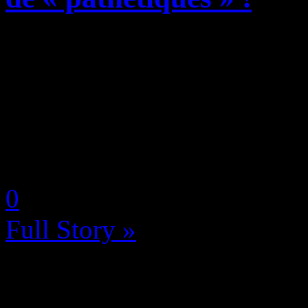
Récemment, la toile gamin
grenade dans un Modern War
fraîchement nommé réalisate
producteur du futur long-mét
by Neoanderson (Chapitre S
0
Full Story »