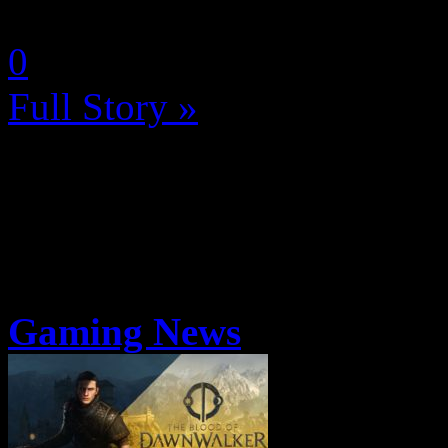
by Neoanderson (Chapitre S
0
Full Story »
Gaming News