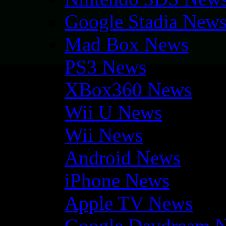
Google Stadia New
Mad Box News
PS3 News
XBox360 News
Wii U News
Wii News
Android News
iPhone News
Apple TV News
Google Daydream 