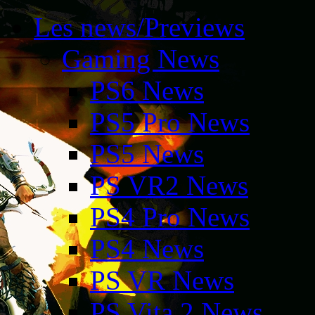
Les news/Previews
Gaming News
PS6 News
PS5 Pro News
PS5 News
PS VR2 News
PS4 Pro News
PS4 News
PS VR News
PS Vita 2 News