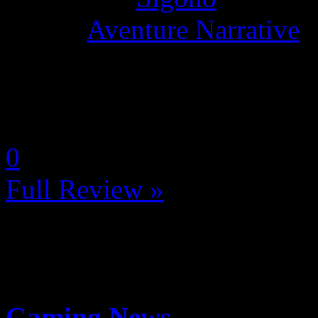
Genre:
Aventure Narrative
La Note 4.5 / 5 - Excellent
by Neoanderson (Chapitre S
0
Full Review »
Gaming News