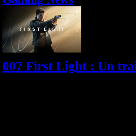
007 First Light : Un tra
IO Interactive et Amazon M
trailer Rules of Spycraft, pr
fonctionnalités de 007 First
le rôle d’une nouvelle recr