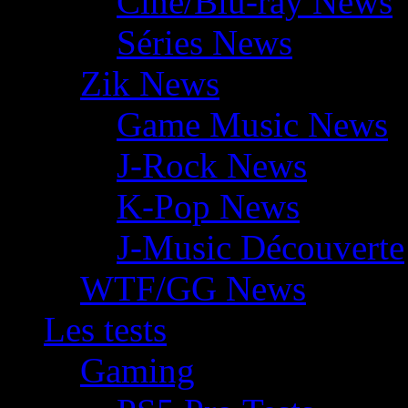
Ciné/Blu-ray News
Séries News
Zik News
Game Music News
J-Rock News
K-Pop News
J-Music Découverte
WTF/GG News
Les tests
Gaming