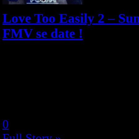
Love Too Easily 2 – Su
FMV se date !
H2 Interactive a annoncé q
Pocha, une simulation de 
Vidéo en prises de vues réell
PlayStation 5 et Nintendo Swi
by Neoanderson (Chapitre S
0
Full Story »