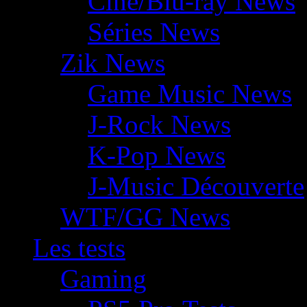
Ciné/Blu-ray News
Séries News
Zik News
Game Music News
J-Rock News
K-Pop News
J-Music Découverte
WTF/GG News
Les tests
Gaming