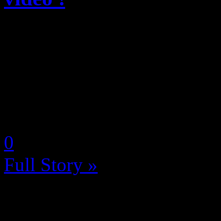
Le studio indépendant Realm
Games, a annoncé aujourd’hui
Clockwork Ambrosia, un met
d’armes, le 12 mai prochain 
by Selyna (Céline Franceus
0
Full Story »