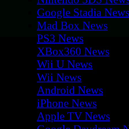
Google Stadia New
Mad Box News
PS3 News
XBox360 News
Wii U News
Wii News
Android News
iPhone News
Apple TV News
Google Daydream 