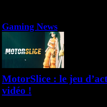
Gaming News
MotorSlice : le jeu d’ac
vidéo !
L’éditeur Top Hat Studios, I