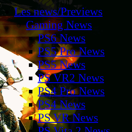
Les news/Previews
Gaming News
PS6 News
PS5 Pro News
PS5 News
PS VR2 News
PS4 Pro News
PS4 News
PS VR News
PS Vita 2 News