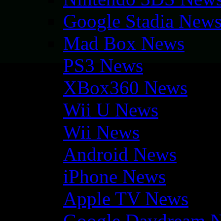
Google Stadia New
Mad Box News
PS3 News
XBox360 News
Wii U News
Wii News
Android News
iPhone News
Apple TV News
Google Daydream 