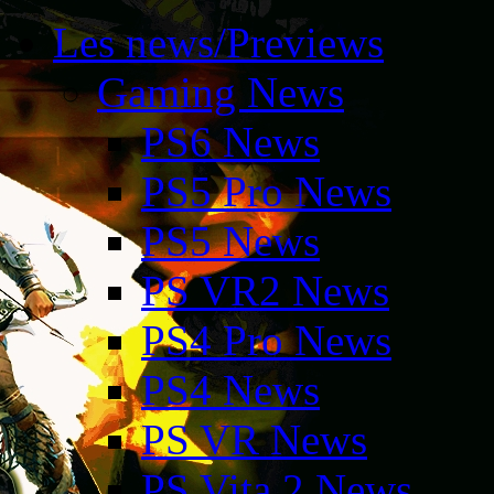
Les news/Previews
Gaming News
PS6 News
PS5 Pro News
PS5 News
PS VR2 News
PS4 Pro News
PS4 News
PS VR News
PS Vita 2 News