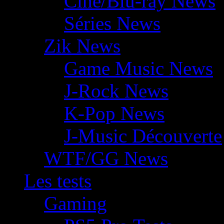
Ciné/Blu-ray News
Séries News
Zik News
Game Music News
J-Rock News
K-Pop News
J-Music Découverte
WTF/GG News
Les tests
Gaming