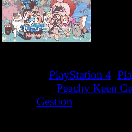
Game Overview
Platform:
PlayStation 4
,
Pla
Developer:
Peachy Keen G
Genre:
Gestion
Points positifs: