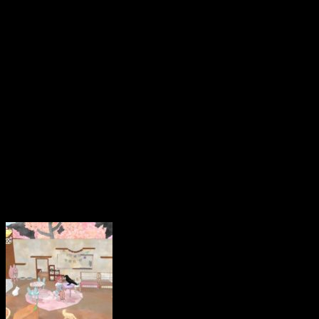
Games a pensé à nous puis
PlayStation 5 son titre 
Nintendo Switch en 2020
pense qu’on tient ici le 
gestion d’un café à chats !
Sortez le pilou-pilou !