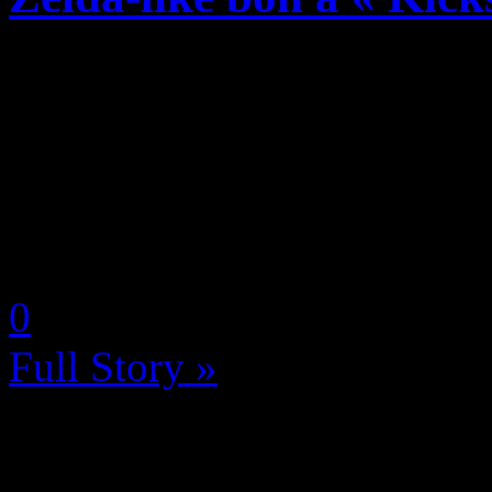
Dans Colossus : Eternal Bli
le frère aîné, juge de la ga
par un mal mystérieux nomm
surnaturelle se répand sur l
by Neoanderson (Chapitre S
0
Full Story »