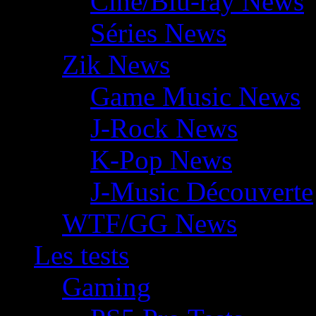
Ciné/Blu-ray News
Séries News
Zik News
Game Music News
J-Rock News
K-Pop News
J-Music Découverte
WTF/GG News
Les tests
Gaming