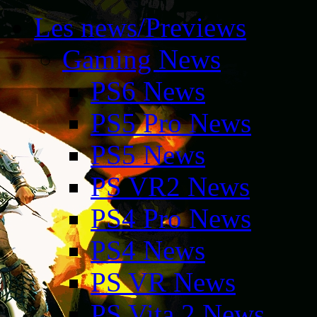
Les news/Previews
Gaming News
PS6 News
PS5 Pro News
PS5 News
PS VR2 News
PS4 Pro News
PS4 News
PS VR News
PS Vita 2 News