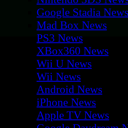
Google Stadia New
Mad Box News
PS3 News
XBox360 News
Wii U News
Wii News
Android News
iPhone News
Apple TV News
Google Daydream 