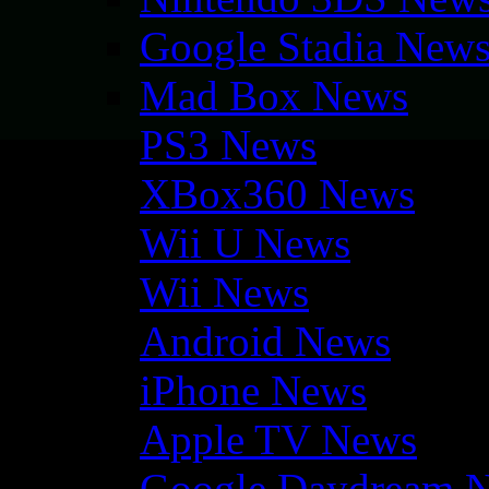
Google Stadia New
Mad Box News
PS3 News
XBox360 News
Wii U News
Wii News
Android News
iPhone News
Apple TV News
Google Daydream 