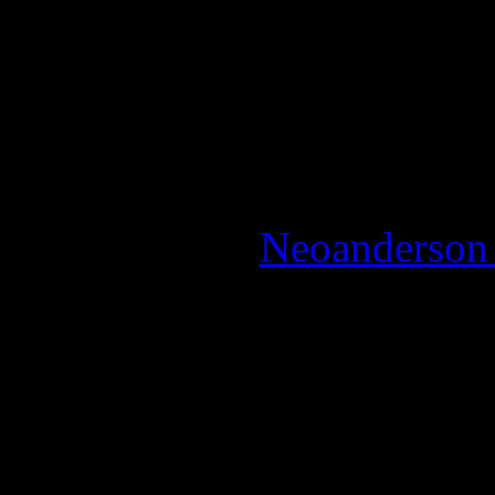
La Note:
4 / 5 - Très bon
Reviewed by:
Neoanderson 
Review
Le Kingston XS2000 est un
par sa compacité et ses p