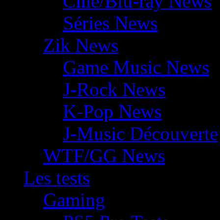
Ciné/Blu-ray News
Séries News
Zik News
Game Music News
J-Rock News
K-Pop News
J-Music Découverte
WTF/GG News
Les tests
Gaming