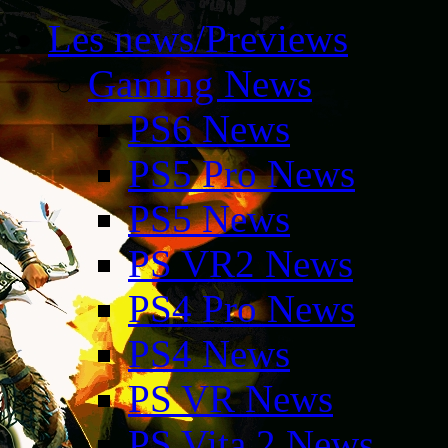
Les news/Previews
Gaming News
PS6 News
PS5 Pro News
PS5 News
PS VR2 News
PS4 Pro News
PS4 News
PS VR News
PS Vita 2 News