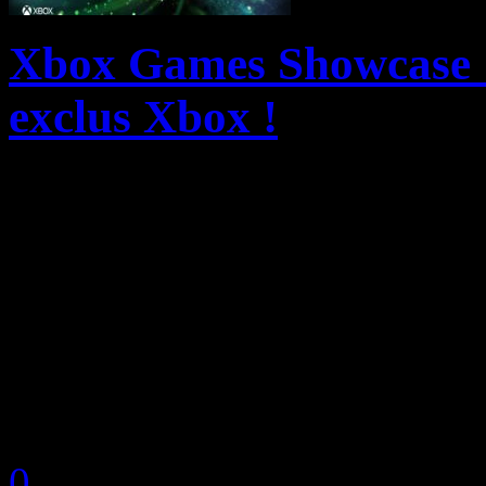
Xbox Games Showcase :
exclus Xbox !
Le XBOX Games Showcase 2
réaffirmant notre ambition 
d’exception, de concrétiser
donner un aperçu de l’aven
d...
by Neoanderson (Chapitre S
0