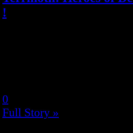
!
Après plusieurs mois de dém
d’une anticipation croissant
Studio et New Tales annonc
officiel de Terrinoth: Heroe
by Neoanderson (Chapitre S
0
Full Story »