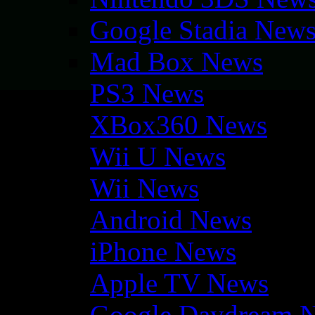
Google Stadia New
Mad Box News
PS3 News
XBox360 News
Wii U News
Wii News
Android News
iPhone News
Apple TV News
Google Daydream 