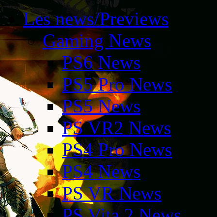
Les news/Previews
Gaming News
PS6 News
PS5 Pro News
PS5 News
PS VR2 News
PS4 Pro News
PS4 News
PS VR News
PS Vita 2 News