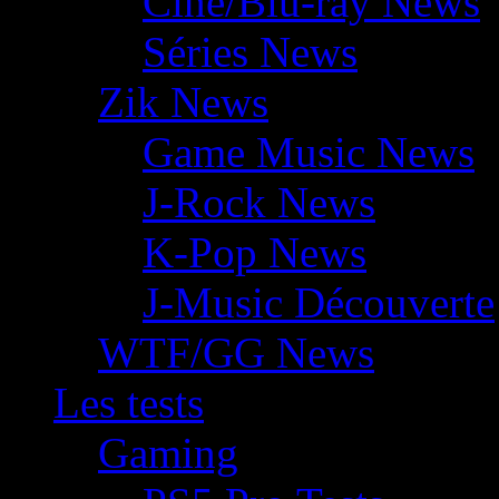
Ciné/Blu-ray News
Séries News
Zik News
Game Music News
J-Rock News
K-Pop News
J-Music Découverte
WTF/GG News
Les tests
Gaming