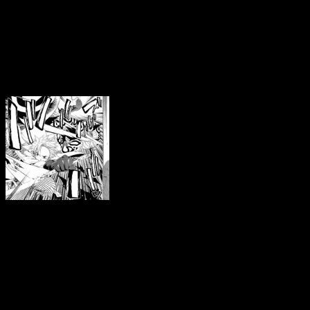
shonen manga signé Pa
revendeur favori, on se
Kaitaishinsho Zero est pétr
Sotaro est un médecin
occulte aux pratiques peu
banales
Kaitaishinsho Zéro, c’est 
assistante dans un Japon fic