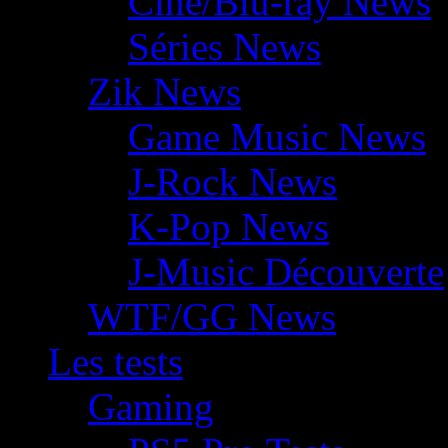
Ciné/Blu-ray News
Séries News
Zik News
Game Music News
J-Rock News
K-Pop News
J-Music Découverte
WTF/GG News
Les tests
Gaming