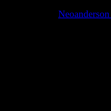
Reviewed by:
Neoanderson 
Review
Panini Manga et shonen o
J’en veux pour preuve la q
cultissime Enfer et Parad
catologue florissant de 
l’éditeur. Alors forcém