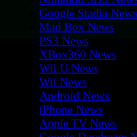
Google Stadia New
Mad Box News
PS3 News
XBox360 News
Wii U News
Wii News
Android News
iPhone News
Apple TV News
Google Daydream 