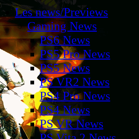
Les news/Previews
Gaming News
PS6 News
PS5 Pro News
PS5 News
PS VR2 News
PS4 Pro News
PS4 News
PS VR News
PS Vita 2 News