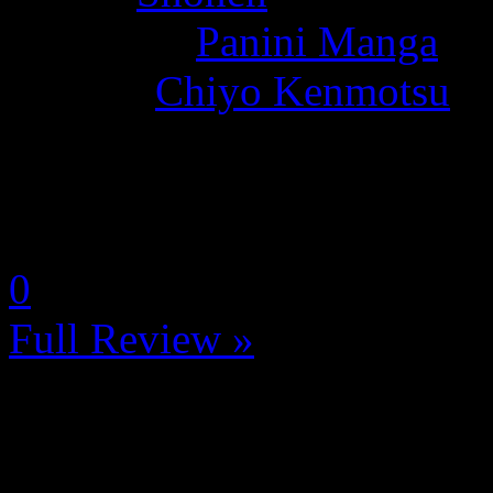
Publisher:
Panini Manga
Author:
Chiyo Kenmotsu
La Note 4 / 5 - Très bon
by Neoanderson (Chapitre S
0
Full Review »