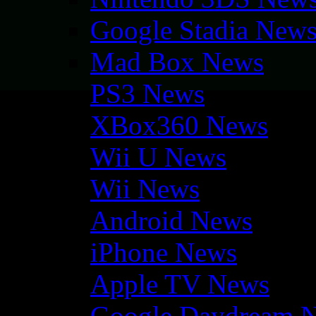
Google Stadia New
Mad Box News
PS3 News
XBox360 News
Wii U News
Wii News
Android News
iPhone News
Apple TV News
Google Daydream 