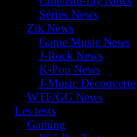
Ciné/Blu-ray News
Séries News
Zik News
Game Music News
J-Rock News
K-Pop News
J-Music Découverte
WTF/GG News
Les tests
Gaming