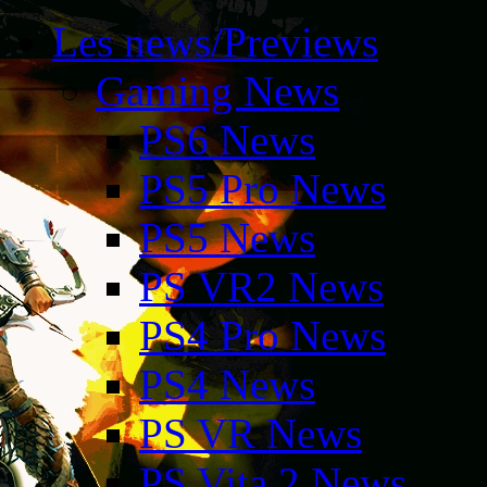
Les news/Previews
Gaming News
PS6 News
PS5 Pro News
PS5 News
PS VR2 News
PS4 Pro News
PS4 News
PS VR News
PS Vita 2 News