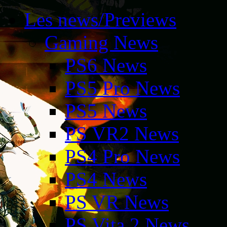
Les news/Previews
Gaming News
PS6 News
PS5 Pro News
PS5 News
PS VR2 News
PS4 Pro News
PS4 News
PS VR News
PS Vita 2 News