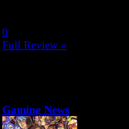
La Note 4.5 / 5 - Excellent
by Neoanderson (Chapitre S
0
Full Review »
Gaming News