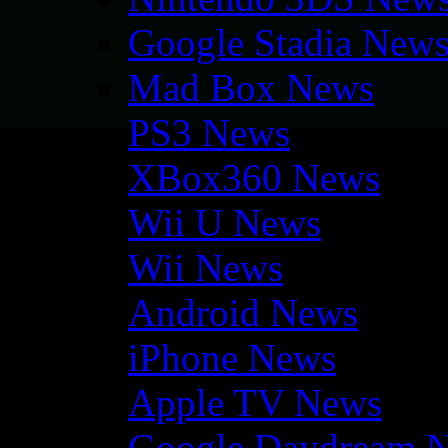
Google Stadia New
Mad Box News
PS3 News
XBox360 News
Wii U News
Wii News
Android News
iPhone News
Apple TV News
Google Daydream 