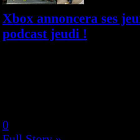
Xbox annoncera ses jeu
podcast jeudi !
La semaine passée, le net s’
suite d’informations venue
annonçant l’arrivée des jeux
préféré sur les autr...
by Neoanderson (Chapitre S
0
Full Story »