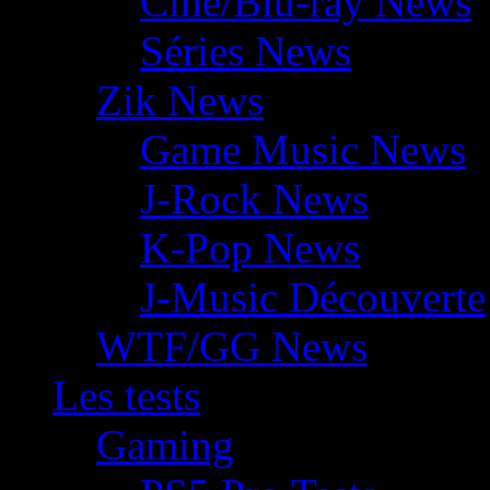
Ciné/Blu-ray News
Séries News
Zik News
Game Music News
J-Rock News
K-Pop News
J-Music Découverte
WTF/GG News
Les tests
Gaming