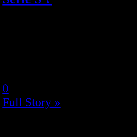
Même s’il s’amuse à prétend
interviews histoire d’enfum
hardcores qui boivent ses pa
politique et les actions mené
by Neoanderson (Chapitre S
0
Full Story »