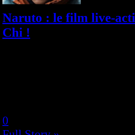
Naruto : le film live-act
Chi !
Longtemps au stade de simpl
Naruto tiré de l’oeuvre ma
sort enfin de l’ombre et s’of
de production à qui l&rsquo
by Neoanderson (Chapitre S
0
Full Story »