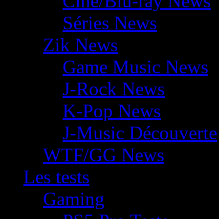
Ciné/Blu-ray News
Séries News
Zik News
Game Music News
J-Rock News
K-Pop News
J-Music Découverte
WTF/GG News
Les tests
Gaming