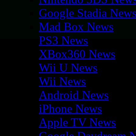
Google Stadia New
Mad Box News
PS3 News
XBox360 News
Wii U News
Wii News
Android News
iPhone News
Apple TV News
Google Daydream 