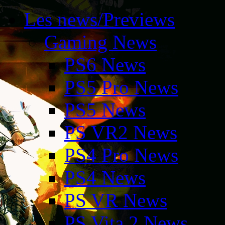
Les news/Previews
Gaming News
PS6 News
PS5 Pro News
PS5 News
PS VR2 News
PS4 Pro News
PS4 News
PS VR News
PS Vita 2 News