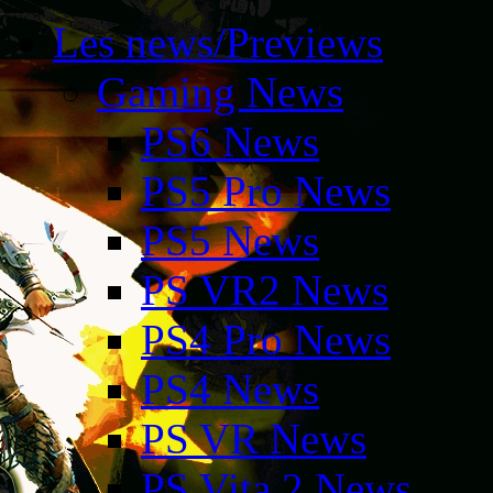
Les news/Previews
Gaming News
PS6 News
PS5 Pro News
PS5 News
PS VR2 News
PS4 Pro News
PS4 News
PS VR News
PS Vita 2 News