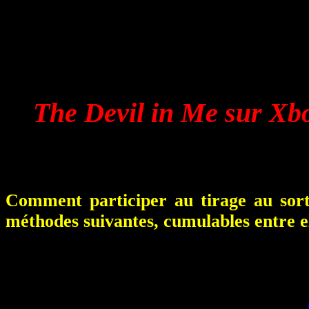
d’un concours d’exception 
En effet, vous allez pouvoi
The Devil in Me sur Xb
Il y aura donc 1 gagnant tiré
Comment participer au tirage au sort
méthodes suivantes, cumulables entre e
Soit
1°)
V
ous nous envoyez un mail à