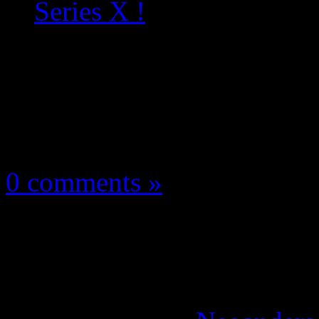
Series X !
Concours
15 janvier 2023
0 comments »
Concours The Devil i
XOne/Xbox Series X 