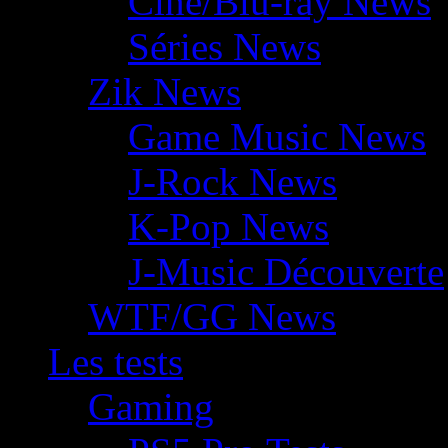
Ciné/Blu-ray News
Séries News
Zik News
Game Music News
J-Rock News
K-Pop News
J-Music Découverte
WTF/GG News
Les tests
Gaming