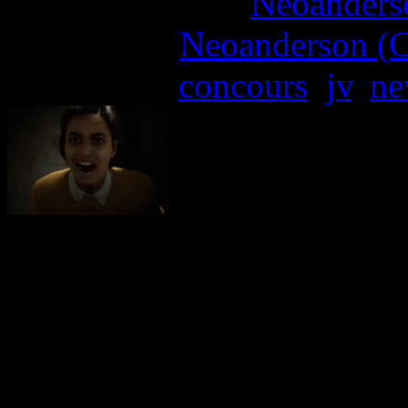
More articles by
Neoanderso
Written by:
Neoanderson (C
Étiquettes :
concours
,
jv
,
ne
Dernier volet de la prem
l’horreur The Dark Pictur
Dawn, alias Supermassive G
suivre le périple d’une éq