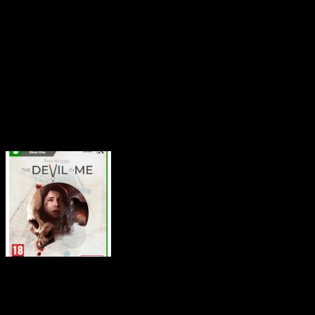
Le résultat nous offre un r
moraux extrêmement ardus,
quelques chouettes surprises
de découvrir si vous partici
Et oui, vous nous
vous offre et nous sommes r
Day One MPM et Bandai N