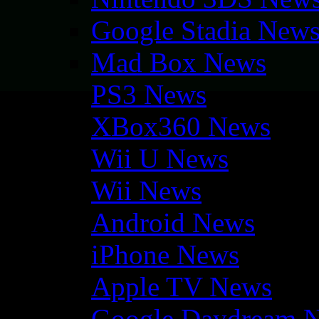
Google Stadia New
Mad Box News
PS3 News
XBox360 News
Wii U News
Wii News
Android News
iPhone News
Apple TV News
Google Daydream 