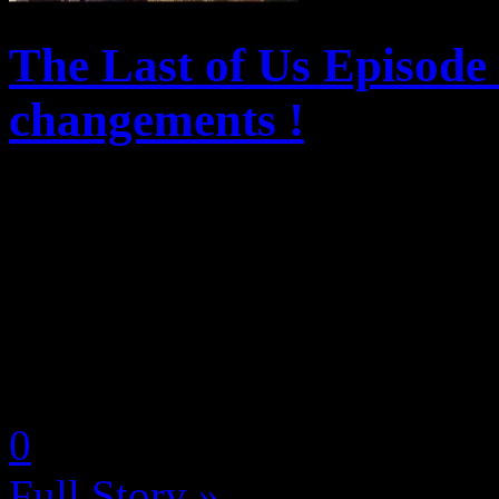
The Last of Us Episode
changements !
Saga phare de Naughty Dog
naissance à une série TV do
le 15 janvier prochain su
Mazin, l’homme derrière l’e
by Neoanderson (Chapitre S
0
Full Story »