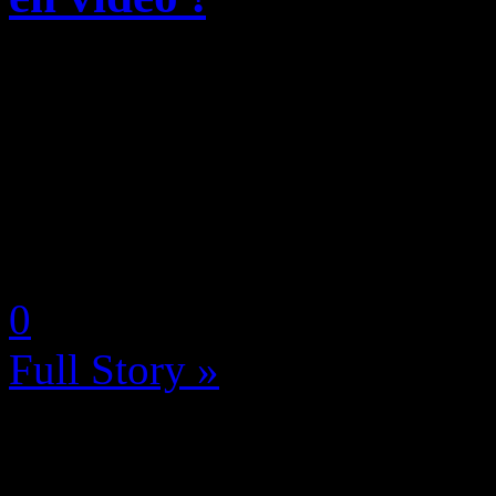
Sony sait que pour conquérir
avant tout un maximum de ti
PlayStation 5 (sans oublier 
que depuis la sortie de la 
by Neoanderson (Chapitre S
0
Full Story »