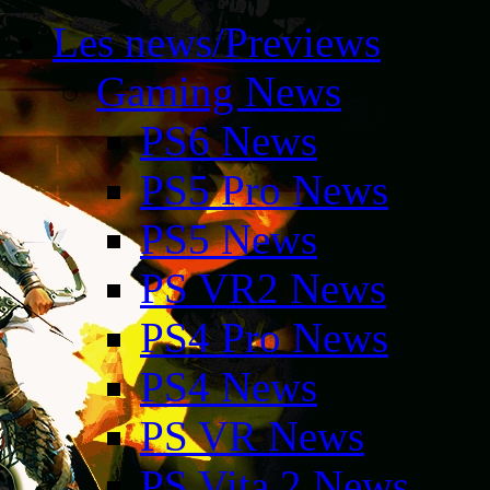
Les news/Previews
Gaming News
PS6 News
PS5 Pro News
PS5 News
PS VR2 News
PS4 Pro News
PS4 News
PS VR News
PS Vita 2 News