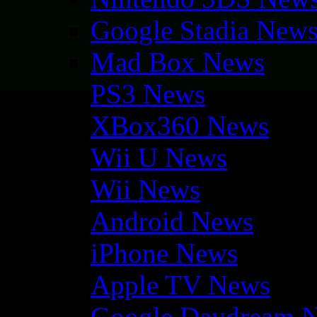
Google Stadia New
Mad Box News
PS3 News
XBox360 News
Wii U News
Wii News
Android News
iPhone News
Apple TV News
Google Daydream 