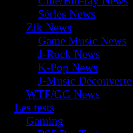
Ciné/Blu-ray News
Séries News
Zik News
Game Music News
J-Rock News
K-Pop News
J-Music Découverte
WTF/GG News
Les tests
Gaming