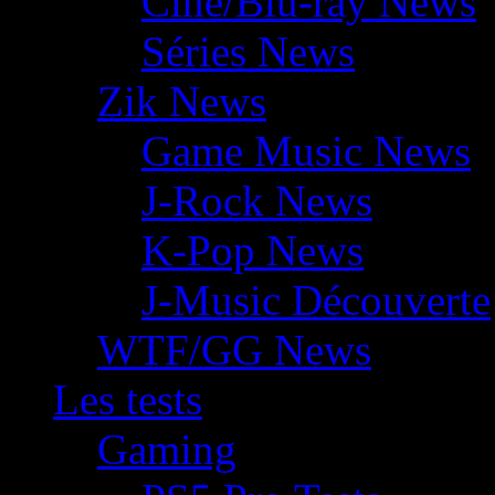
Ciné/Blu-ray News
Séries News
Zik News
Game Music News
J-Rock News
K-Pop News
J-Music Découverte
WTF/GG News
Les tests
Gaming