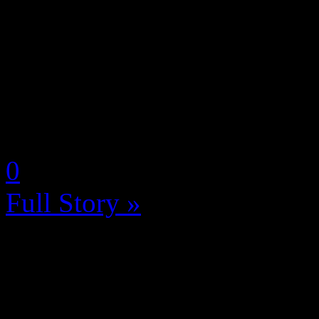
Alors qu’on pensait que 202
au niveau des rachats de st
toujours à faire passer son 
des organismes gouverneme
by Neoanderson (Chapitre S
0
Full Story »