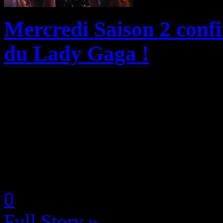
Mercredi Saison 2 confi
du Lady Gaga !
Monumental succès de fin d
vidéo Netflix, la série Merc
retour du maître du poétic
saison riche en rebondisseme
by Neoanderson (Chapitre S
0
Full Story »