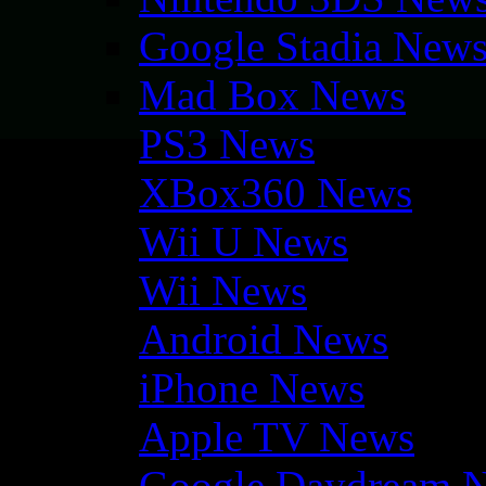
Google Stadia New
Mad Box News
PS3 News
XBox360 News
Wii U News
Wii News
Android News
iPhone News
Apple TV News
Google Daydream 