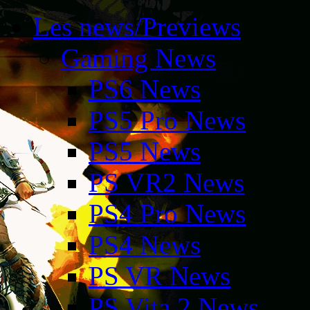
Les news/Previews
Gaming News
PS6 News
PS5 Pro News
PS5 News
PS VR2 News
PS4 Pro News
PS4 News
PS VR News
PS Vita 2 News