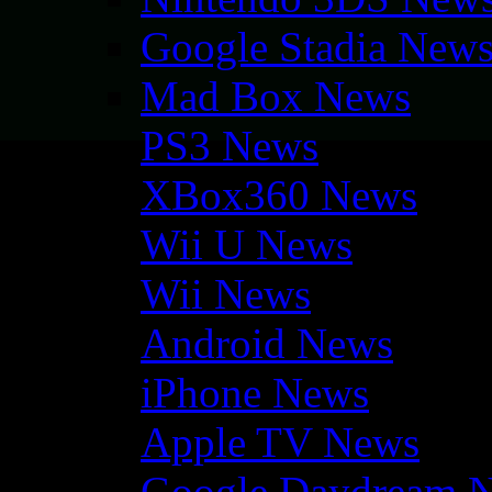
Google Stadia New
Mad Box News
PS3 News
XBox360 News
Wii U News
Wii News
Android News
iPhone News
Apple TV News
Google Daydream 