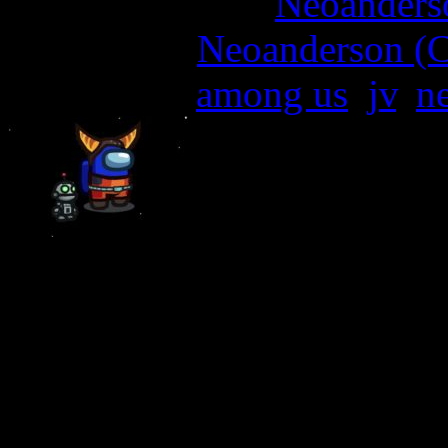
More articles by
Neoanderso
Written by:
Neoanderson (C
Étiquettes :
among us
,
jv
,
n
Vous ne rêvez que pour trah
soupçonner et vous avez un
?
Alors la nouvelle qui suit 