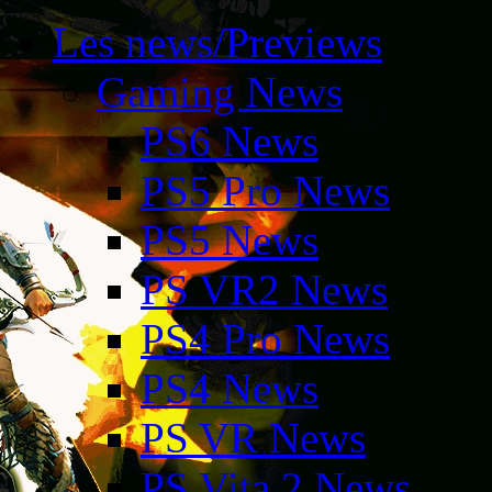
Les news/Previews
Gaming News
PS6 News
PS5 Pro News
PS5 News
PS VR2 News
PS4 Pro News
PS4 News
PS VR News
PS Vita 2 News