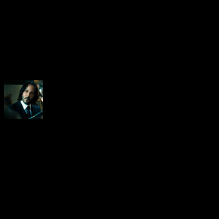
About the Author
Neoanderson (Chapitre Séba
Hardcore gamer dans l'âme, 
suis le rédacteur en chef au
vidéo-testeur de ce site (fo
d'ailleurs). Amoureux des R