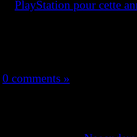
PlayStation pour cette an
Les news/Previews
30 avril 2021
0 comments »
Among Us : le jeu ph
consoles PlayStation 