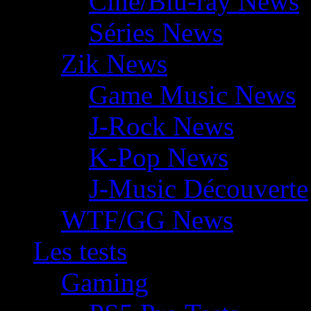
Ciné/Blu-ray News
Séries News
Zik News
Game Music News
J-Rock News
K-Pop News
J-Music Découverte
WTF/GG News
Les tests
Gaming