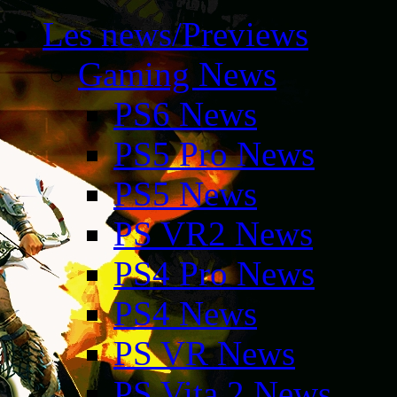
Les news/Previews
Gaming News
PS6 News
PS5 Pro News
PS5 News
PS VR2 News
PS4 Pro News
PS4 News
PS VR News
PS Vita 2 News