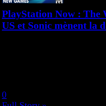
PlayStation Now : The W
US et Sonic mènent la d
Comme nous vous l’annoncio
avant-première, le PlayStat
Witcher 3 et 3 jeux Sonic d
n’est pas tout ! En effet, le s
by Neoanderson (Chapitre S
0
Full Story »