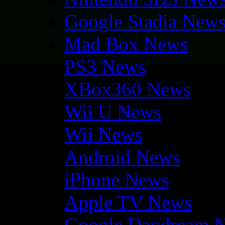
Google Stadia New
Mad Box News
PS3 News
XBox360 News
Wii U News
Wii News
Android News
iPhone News
Apple TV News
Google Daydream 