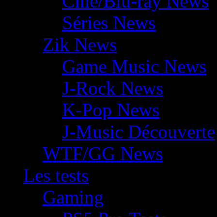
Ciné/Blu-ray News
Séries News
Zik News
Game Music News
J-Rock News
K-Pop News
J-Music Découverte
WTF/GG News
Les tests
Gaming