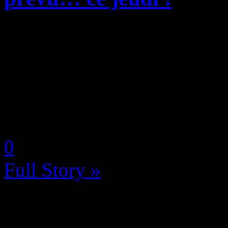
La Nintendo Switch Pro, ali
l’actuelle Switch qui devrai
une résolution 4K sur les je
sur la toile tant les rumeurs .
by Neoanderson (Chapitre S
0
Full Story »