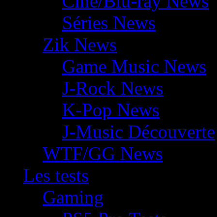
Ciné/Blu-ray News
Séries News
Zik News
Game Music News
J-Rock News
K-Pop News
J-Music Découverte
WTF/GG News
Les tests
Gaming