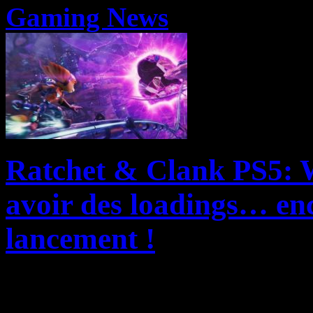
Gaming News
Ratchet & Clank PS5: W
avoir des loadings… enc
lancement !
Graphiquement sublime au p