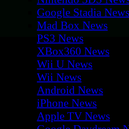
Google Stadia New
Mad Box News
PS3 News
XBox360 News
Wii U News
Wii News
Android News
iPhone News
Apple TV News
Google Daydream 