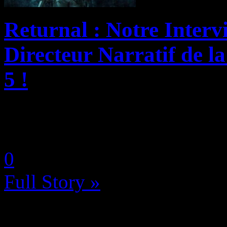
Returnal : Notre Inter
Directeur Narratif de l
5 !
by Neoanderson (Chapitre S
0
Full Story »