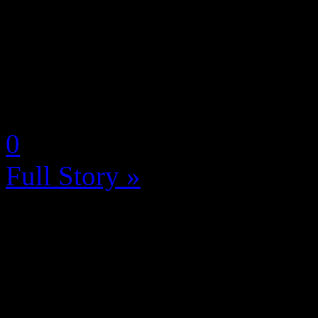
aujourd’hui confirmé par So
PlayStation 4 offerts en ma
sont autres que l’excellent F
by Neoanderson (Chapitre S
0
Full Story »