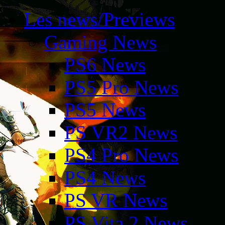
Les news/Previews
Gaming News
PS6 News
PS5 Pro News
PS5 News
PS VR2 News
PS4 Pro News
PS4 News
PS VR News
PS Vita 2 News