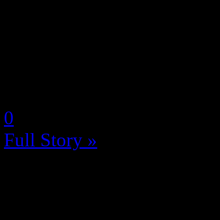
Epic Games semble avoir un
a bien envie d’investir les 
faire grâce à Fortnite ou le
dans des secteurs ou ...
by Neoanderson (Chapitre S
0
Full Story »