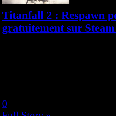
Titanfall 2 : Respawn p
gratuitement sur Steam
Les univers partagés font pa
monde vidéoludique, au poin
scène des jeux qui ont été i
C’est le cas de Titanfall 2, p
by Neoanderson (Chapitre S
0
Full Story »