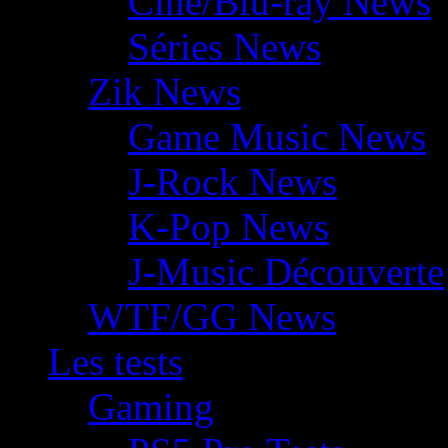
Ciné/Blu-ray News
Séries News
Zik News
Game Music News
J-Rock News
K-Pop News
J-Music Découverte
WTF/GG News
Les tests
Gaming