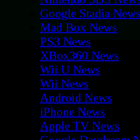
Google Stadia New
Mad Box News
PS3 News
XBox360 News
Wii U News
Wii News
Android News
iPhone News
Apple TV News
Google Daydream 