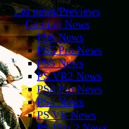
Les news/Previews
Gaming News
PS6 News
PS5 Pro News
PS5 News
PS VR2 News
PS4 Pro News
PS4 News
PS VR News
PS Vita 2 News