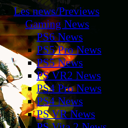
Les news/Previews
Gaming News
PS6 News
PS5 Pro News
PS5 News
PS VR2 News
PS4 Pro News
PS4 News
PS VR News
PS Vita 2 News