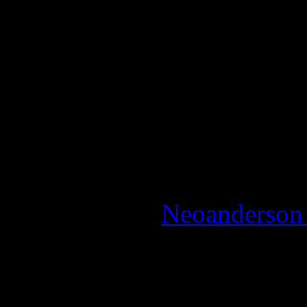
ennemis sur la barre du tem
trop longs et rébarbatifs
La Note:
4 / 5 - Très bon
Reviewed by:
Neoanderson 
Review