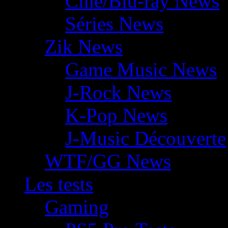
Ciné/Blu-ray News
Séries News
Zik News
Game Music News
J-Rock News
K-Pop News
J-Music Découverte
WTF/GG News
Les tests
Gaming