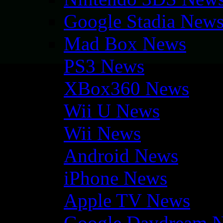
Google Stadia New
Mad Box News
PS3 News
XBox360 News
Wii U News
Wii News
Android News
iPhone News
Apple TV News
Google Daydream 