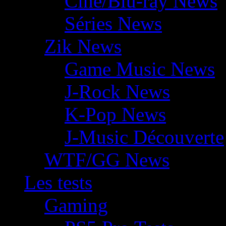
Ciné/Blu-ray News
Séries News
Zik News
Game Music News
J-Rock News
K-Pop News
J-Music Découverte
WTF/GG News
Les tests
Gaming