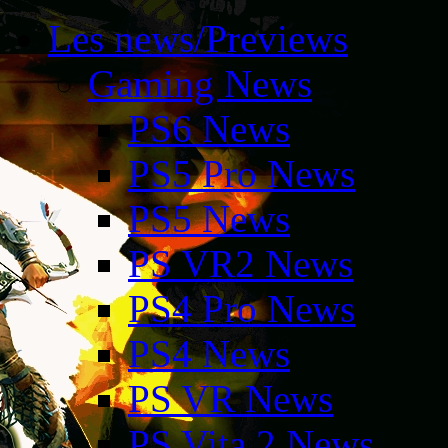
Les news/Previews
Gaming News
PS6 News
PS5 Pro News
PS5 News
PS VR2 News
PS4 Pro News
PS4 News
PS VR News
PS Vita 2 News