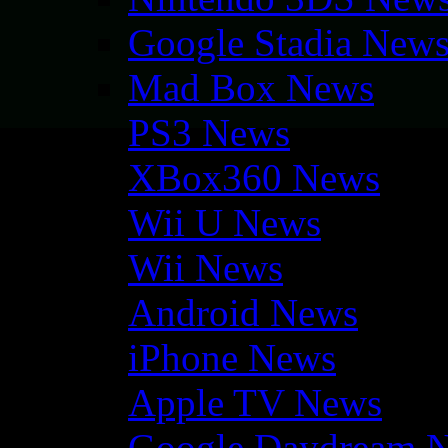
Google Stadia New
Mad Box News
PS3 News
XBox360 News
Wii U News
Wii News
Android News
iPhone News
Apple TV News
Google Daydream 