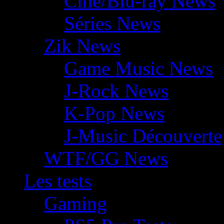
Ciné/Blu-ray News
Séries News
Zik News
Game Music News
J-Rock News
K-Pop News
J-Music Découverte
WTF/GG News
Les tests
Gaming