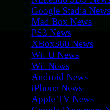
Google Stadia New
Mad Box News
PS3 News
XBox360 News
Wii U News
Wii News
Android News
iPhone News
Apple TV News
Google Daydream 