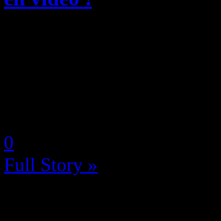
Le Bandai Namco Summer Sh
été brûlant ! Des informatio
d’une douzaine de titres on
l’annonce d’un nouveau jeu 
by Neoanderson (Chapitre S
0
Full Story »