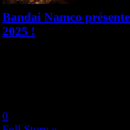
Bandai Namco présente
2025 !
Bandai Namco Entertainmen
liste des jeux qui seront pr
Les visiteurs pourront essa
the Guardians of the Sacred 
by Neoanderson (Chapitre S
0
Full Story »