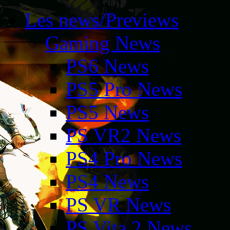
Les news/Previews
Gaming News
PS6 News
PS5 Pro News
PS5 News
PS VR2 News
PS4 Pro News
PS4 News
PS VR News
PS Vita 2 News