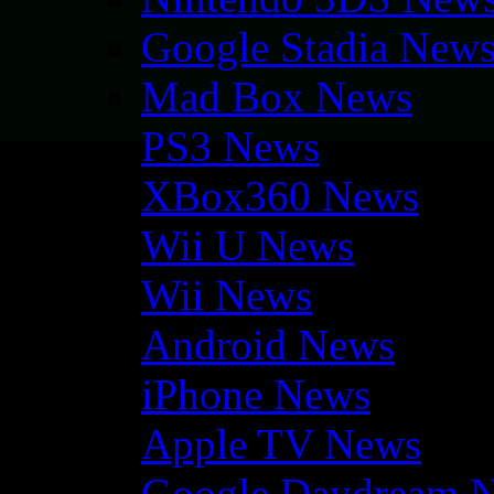
Google Stadia New
Mad Box News
PS3 News
XBox360 News
Wii U News
Wii News
Android News
iPhone News
Apple TV News
Google Daydream 