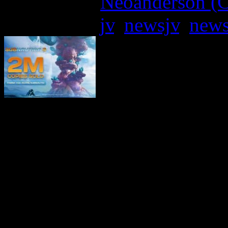
Written by:
Neoanderson (C
Étiquettes :
jv
,
newsjv
,
new
Unknown Worlds a annoncé
avait dépassé les 2 millio
monde entier dans les 12 he
Le jeu conserve dans de no
classement mondial des meil