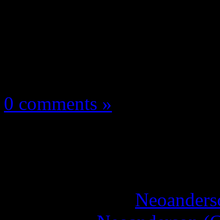
Les news/Previews
15 mai 2026
0 comments »
Subnautica 2 écoule d
12h !
More articles by
Neoanderso