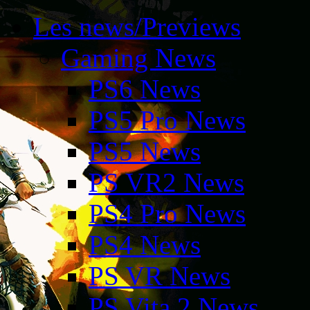
Les news/Previews
Gaming News
PS6 News
PS5 Pro News
PS5 News
PS VR2 News
PS4 Pro News
PS4 News
PS VR News
PS Vita 2 News