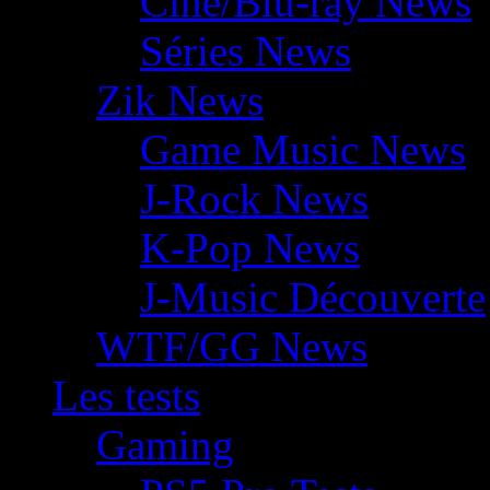
Ciné/Blu-ray News
Séries News
Zik News
Game Music News
J-Rock News
K-Pop News
J-Music Découverte
WTF/GG News
Les tests
Gaming