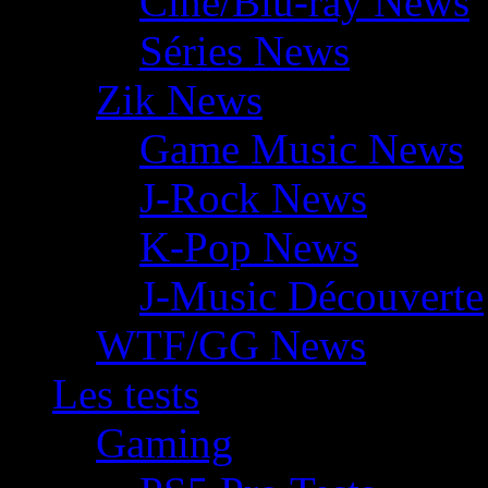
Ciné/Blu-ray News
Séries News
Zik News
Game Music News
J-Rock News
K-Pop News
J-Music Découverte
WTF/GG News
Les tests
Gaming