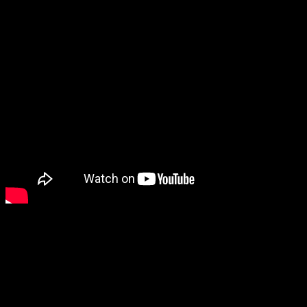
Plusieurs autres annonces
Divers correctifs de bug
plateformes