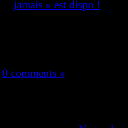
jamais » est dispo !
Les news/Previews
8 mai 2026
0 comments »
Resident Evil Requiem
tout jamais » est dispo