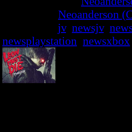
More articles by
Neoanderso
Written by:
Neoanderson (C
Étiquettes :
jv
,
newsjv
,
news
newsplaystation
,
newsxbox
Si vous pensiez en avoir f
Resident Evil Requiem, le
gros lancement de toute l’