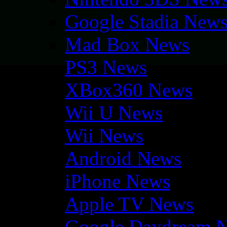
Google Stadia New
Mad Box News
PS3 News
XBox360 News
Wii U News
Wii News
Android News
iPhone News
Apple TV News
Google Daydream 