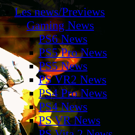
Les news/Previews
Gaming News
PS6 News
PS5 Pro News
PS5 News
PS VR2 News
PS4 Pro News
PS4 News
PS VR News
PS Vita 2 News