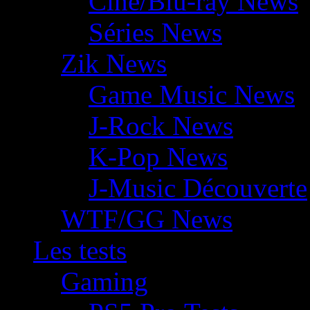
Ciné/Blu-ray News
Séries News
Zik News
Game Music News
J-Rock News
K-Pop News
J-Music Découverte
WTF/GG News
Les tests
Gaming