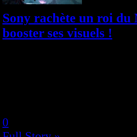
Sony rachète un roi du
booster ses visuels !
Ce jeudi 2 avril 2026, Sony
pilier de l’écosystème PlaySt
de Cinemersive Labs, une pé
l’intelligence artificielle, ...
by Neoanderson (Chapitre S
0
Full Story »