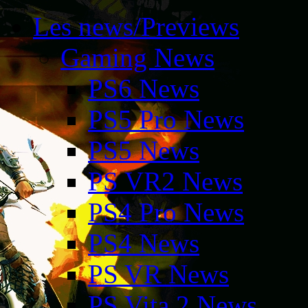
Les news/Previews
Gaming News
PS6 News
PS5 Pro News
PS5 News
PS VR2 News
PS4 Pro News
PS4 News
PS VR News
PS Vita 2 News