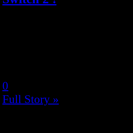
Ce mercredi 1er avril 2026 (
promis), le paysage vidéol
nouvelle fois grâce à une fu
compte espagnol eXtas1s sur
by Neoanderson (Chapitre S
0
Full Story »