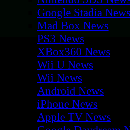
Google Stadia New
Mad Box News
PS3 News
XBox360 News
Wii U News
Wii News
Android News
iPhone News
Apple TV News
Google Daydream 