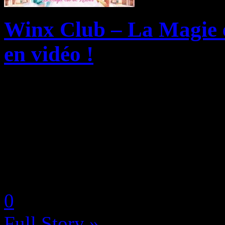
Winx Club – La Magie es
en vidéo !
Maximum Entertainment et R
Club créé par Iginio Straff
que Winx Club : La Magie e
disponible en édition numér
by Neoanderson (Chapitre S
0
Full Story »