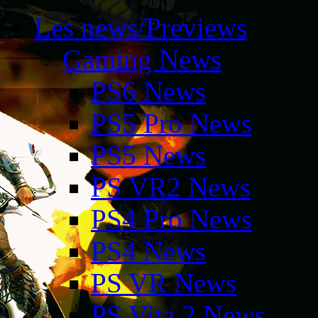
Les news/Previews
Gaming News
PS6 News
PS5 Pro News
PS5 News
PS VR2 News
PS4 Pro News
PS4 News
PS VR News
PS Vita 2 News