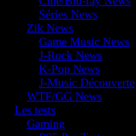
Ciné/Blu-ray News
Séries News
Zik News
Game Music News
J-Rock News
K-Pop News
J-Music Découverte
WTF/GG News
Les tests
Gaming