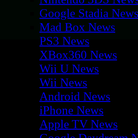
Google Stadia New
Mad Box News
PS3 News
XBox360 News
Wii U News
Wii News
Android News
iPhone News
Apple TV News
Google Daydream 