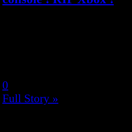
L’enquête consommateurs m
trimestre 2026 vient de port
multiplateforme défendue c
son gourou Phil Spencer pui
by Neoanderson (Chapitre S
0
Full Story »