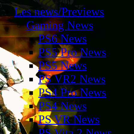
Les news/Previews
Gaming News
PS6 News
PS5 Pro News
PS5 News
PS VR2 News
PS4 Pro News
PS4 News
PS VR News
PS Vita 2 News