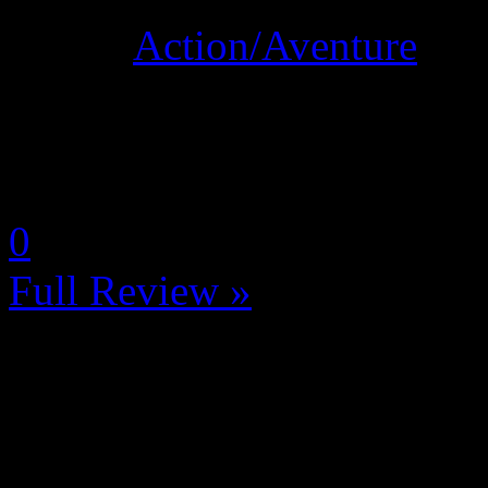
Genre:
Action/Aventure
La Note 4.5 / 5 - Excellent
by Neoanderson (Chapitre S
0
Full Review »