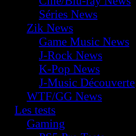
Ciné/Blu-ray News
Séries News
Zik News
Game Music News
J-Rock News
K-Pop News
J-Music Découverte
WTF/GG News
Les tests
Gaming