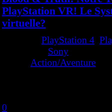
PlayStation VR! Le Syst
virtuelle?
Platform:
PlayStation 4
,
Pla
Developer:
Sony
Genre:
Action/Aventure
La Note 5 / 5 - La perfectio
by Neoanderson (Chapitre S
0