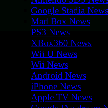
Google Stadia New
Mad Box News
PS3 News
XBox360 News
Wii U News
Wii News
Android News
iPhone News
Apple TV News
Google Daydream 