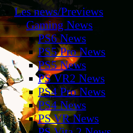
Les news/Previews
Gaming News
PS6 News
PS5 Pro News
PS5 News
PS VR2 News
PS4 Pro News
PS4 News
PS VR News
PS Vita 2 News