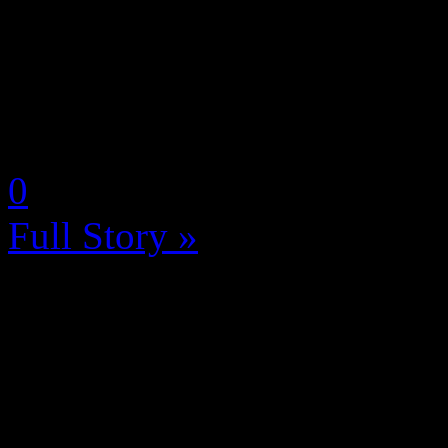
présent depuis la première 
mais cette année aucune con
comme on aime à l’appeler ai
by Neoanderson (Chapitre S
0
Full Story »