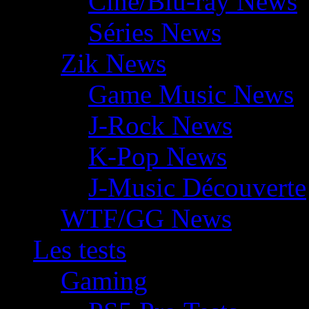
Ciné/Blu-ray News
Séries News
Zik News
Game Music News
J-Rock News
K-Pop News
J-Music Découverte
WTF/GG News
Les tests
Gaming