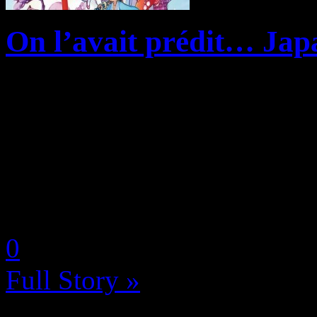
On l’avait prédit… Japa
C’est par le biais d’un co
apprenons la triste nouvelle
la dernière édition de ce sa
directe avec le Made in Asia
by Neoanderson (Chapitre S
0
Full Story »