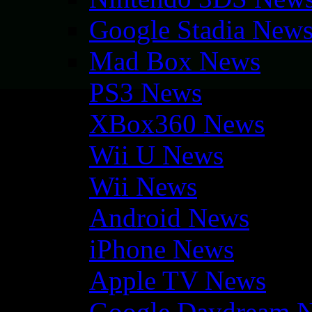
Google Stadia New
Mad Box News
PS3 News
XBox360 News
Wii U News
Wii News
Android News
iPhone News
Apple TV News
Google Daydream 