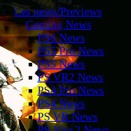
Les news/Previews
Gaming News
PS6 News
PS5 Pro News
PS5 News
PS VR2 News
PS4 Pro News
PS4 News
PS VR News
PS Vita 2 News