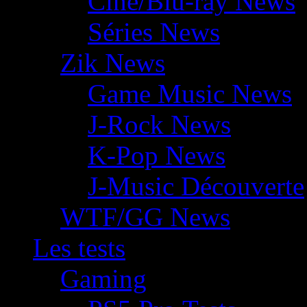
Ciné/Blu-ray News
Séries News
Zik News
Game Music News
J-Rock News
K-Pop News
J-Music Découverte
WTF/GG News
Les tests
Gaming