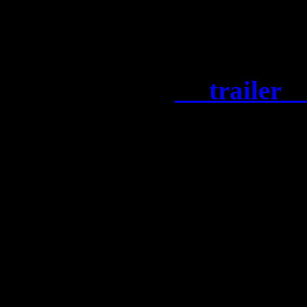
super-vilains notoires d
Batman ultime.
Découvrez le
trailer o
LEGO
Batman : L’Hérit
titre « Kiss from a Rose »