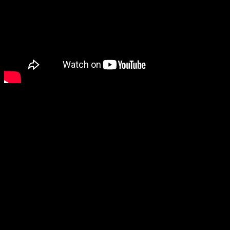
LEGO
Batman : L’Héritag
le monde entier le
22 mai
X|S et PC (via Steam
précommandes sont dès ma
Standard et Deluxe Edition
ci-dessus.