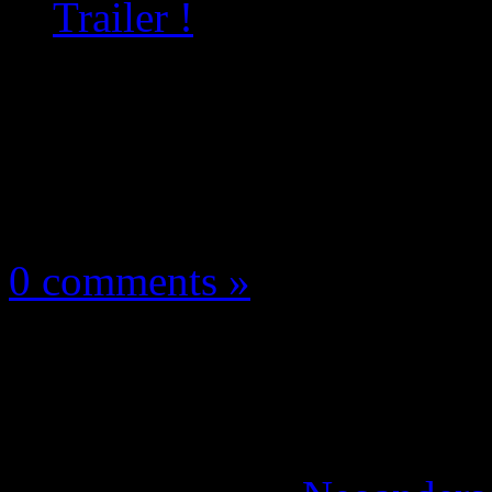
Trailer !
Les news/Previews
8 mai 2026
0 comments »
LEGO Batman L’Hérit
Launch Trailer !