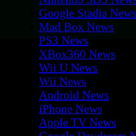
Google Stadia New
Mad Box News
PS3 News
XBox360 News
Wii U News
Wii News
Android News
iPhone News
Apple TV News
Google Daydream 