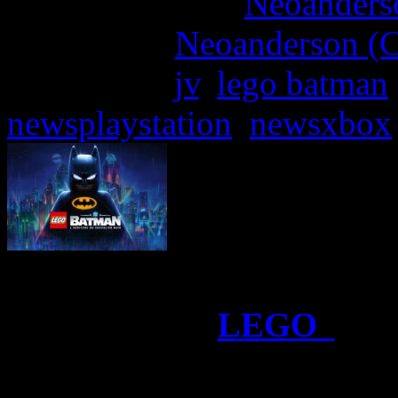
More articles by
Neoanderso
Written by:
Neoanderson (C
Étiquettes :
jv
,
lego batman
newsplaystation
,
newsxbox
Warner Bros. Games a pub
lancement de
LEGO
Bat
Noir
, transportant les spec