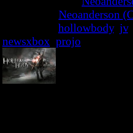
More articles by
Neoanderso
Written by:
Neoanderson (C
Étiquettes :
hollowbody
,
jv
newsxbox
,
projo
Le studio indépendant Hea
aujourd’hui la sortie numé
survie high-tech, Hollowb