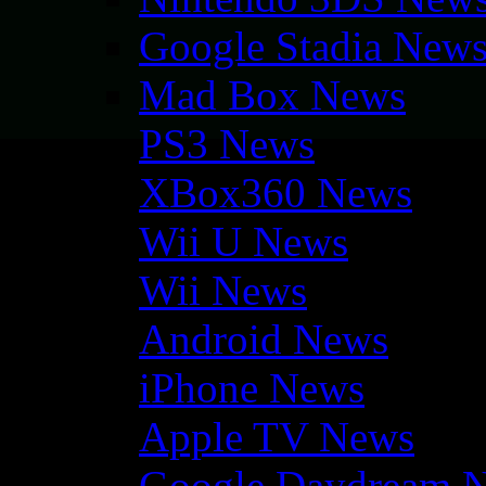
Google Stadia New
Mad Box News
PS3 News
XBox360 News
Wii U News
Wii News
Android News
iPhone News
Apple TV News
Google Daydream 