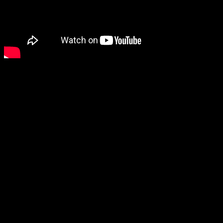
Véritable déclaration d’amo
Hollowbody évoque avec bri
tout en proposant une 
environnements urbains cra
esthétique futuriste sais
mystérieuse, teintée de tec
de leur exploration d’une vi