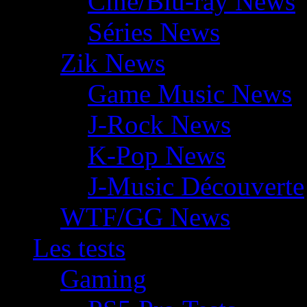
Ciné/Blu-ray News
Séries News
Zik News
Game Music News
J-Rock News
K-Pop News
J-Music Découverte
WTF/GG News
Les tests
Gaming