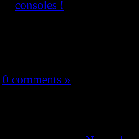
consoles !
Les news/Previews
8 mai 2026
0 comments »
Hollowbody : le Survi
date sur consoles !