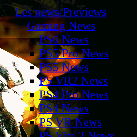
Les news/Previews
Gaming News
PS6 News
PS5 Pro News
PS5 News
PS VR2 News
PS4 Pro News
PS4 News
PS VR News
PS Vita 2 News