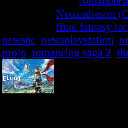
More articles by
Neoanderso
Written by:
Neoanderson (C
Étiquettes :
final fantasy tac
newspc
,
newsplaystation
,
n
projo
,
romancing saga 2
,
th
Square Enix, partenaire de
le choix du constructeur p