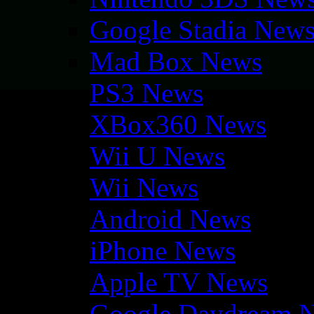
Google Stadia New
Mad Box News
PS3 News
XBox360 News
Wii U News
Wii News
Android News
iPhone News
Apple TV News
Google Daydream 