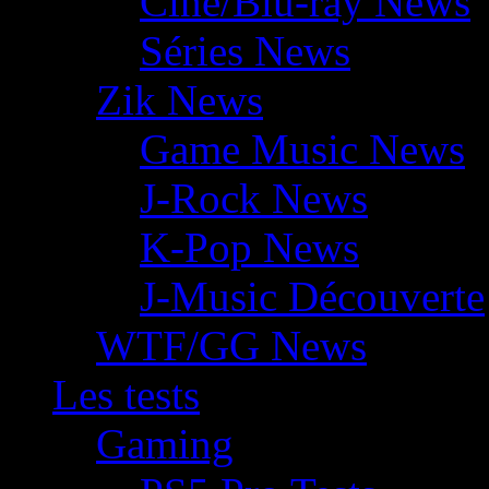
Ciné/Blu-ray News
Séries News
Zik News
Game Music News
J-Rock News
K-Pop News
J-Music Découverte
WTF/GG News
Les tests
Gaming