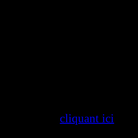
l’ère Nintendo 64 a contra
pour la PlayStation de Son
cinématique à sa trilogi
Nintendo Direct de ce jo
quatre RPG sur Switch 2, ri
Au programme, on retro
améliorée de Romancing 
(dont vous pourrez retrouv
PS5 Pro en
cliquant ici
), la
Fantasy Tactics: The Ivalic