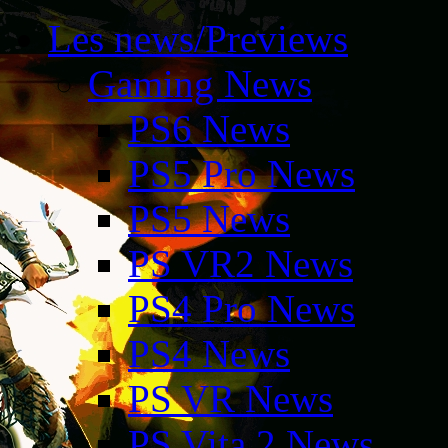
Les news/Previews
Gaming News
PS6 News
PS5 Pro News
PS5 News
PS VR2 News
PS4 Pro News
PS4 News
PS VR News
PS Vita 2 News