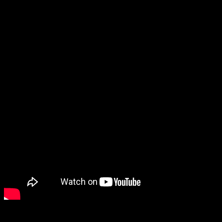
Nintendo Switch 2 est main
L’un des meilleurs RPG de