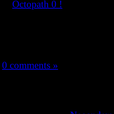
Octopath 0 !
Les news/Previews
31 juillet 2025
0 comments »
Square Enix met la Sw
RPG dont Octopath 0