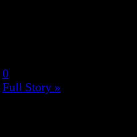
Le jeune studio français Op
d’année une levée de fonds 
aujourd’hui MAJJAM sur PC,
aventure multijoueur unique,
by Selyna (Céline Franceus
0
Full Story »