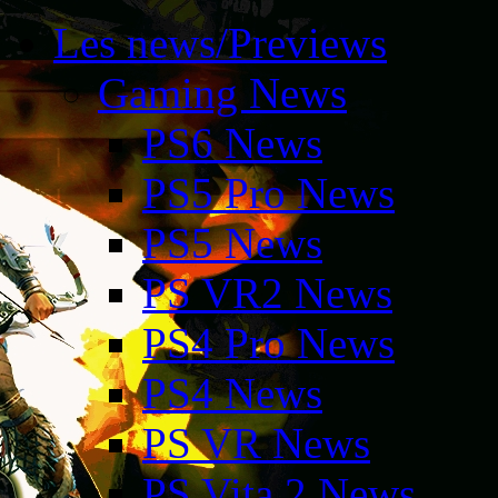
Les news/Previews
Gaming News
PS6 News
PS5 Pro News
PS5 News
PS VR2 News
PS4 Pro News
PS4 News
PS VR News
PS Vita 2 News