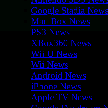
Google Stadia New
Mad Box News
PS3 News
XBox360 News
Wii U News
Wii News
Android News
iPhone News
Apple TV News
Google Daydream 