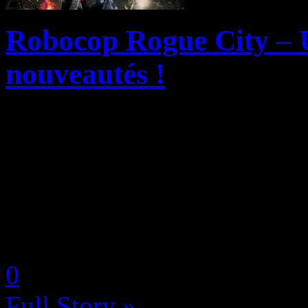
Robocop Rogue City – UB
nouveautés !
Attendu pour le 17 juillet 
Series X|S et PC (ultérieure
en précommande au prix de
– Unfinished Business est un
by Selyna (Céline Franceus
0
Full Story »