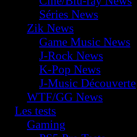
Ciné/Blu-ray News
Séries News
Zik News
Game Music News
J-Rock News
K-Pop News
J-Music Découverte
WTF/GG News
Les tests
Gaming