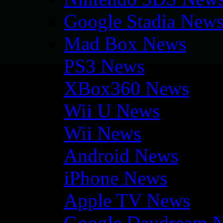
Google Stadia New
Mad Box News
PS3 News
XBox360 News
Wii U News
Wii News
Android News
iPhone News
Apple TV News
Google Daydream 