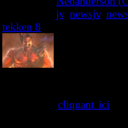
Written by:
Neoanderson (C
Étiquettes :
jv
,
newsjv
,
new
tekken 8
Heihachi Mishima fait son 
jeu de combat dont vous p
complet en
cliquant ici
), 
à 35. Après Eddy et Lidia