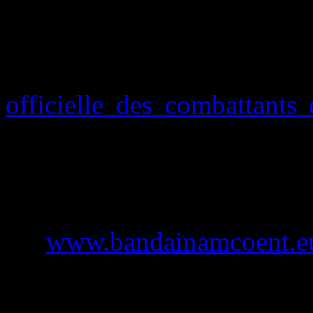
Pour tout savoir sur les
histoire et leur place dans
officielle des combattan
disponible sur PlayStation 
Pour en savoir plus sur le j
Namco Entertainme
sur
www.bandainamcoent.e