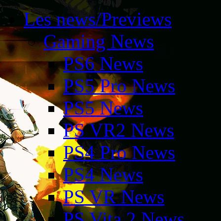
Les news/Previews
Gaming News
PS6 News
PS5 Pro News
PS5 News
PS VR2 News
PS4 Pro News
PS4 News
PS VR News
PS Vita 2 News