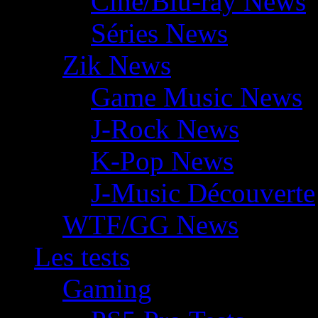
Ciné/Blu-ray News
Séries News
Zik News
Game Music News
J-Rock News
K-Pop News
J-Music Découverte
WTF/GG News
Les tests
Gaming