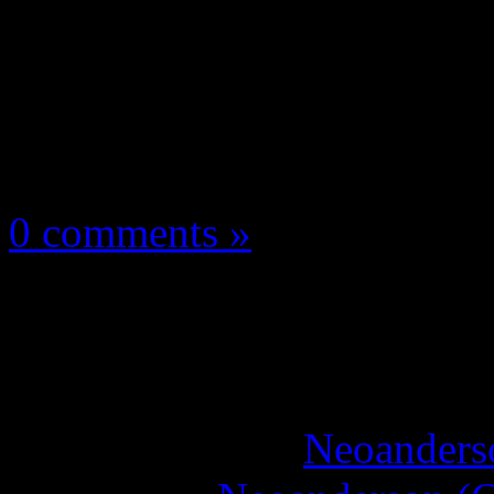
Les news/Previews
5 octobre 2024
0 comments »
Tekken 8 : Heihachi M
vidéo !
More articles by
Neoanderso