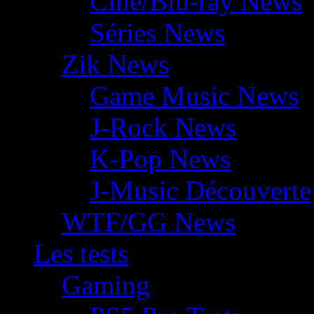
Ciné/Blu-ray News
Séries News
Zik News
Game Music News
J-Rock News
K-Pop News
J-Music Découverte
WTF/GG News
Les tests
Gaming