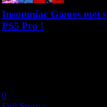
Insomniac Games met se
PS5 Pro !
Assurément l’un des studios
talentueux, Insomniac Game
grosses exclusivités sur Play
incroyables Ratchet & Clank
by Neoanderson (Chapitre S
0
Full Story »