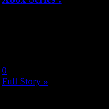
Bon, vous le savez si vous 
annonce depuis des années (
Phil Spencer est en train de 
Xbox et les récentes nouvell
by Neoanderson (Chapitre S
0
Full Story »