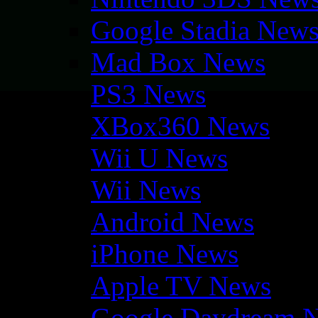
Google Stadia New
Mad Box News
PS3 News
XBox360 News
Wii U News
Wii News
Android News
iPhone News
Apple TV News
Google Daydream 