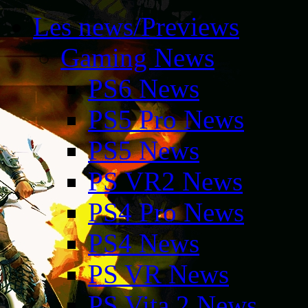
Les news/Previews
Gaming News
PS6 News
PS5 Pro News
PS5 News
PS VR2 News
PS4 Pro News
PS4 News
PS VR News
PS Vita 2 News