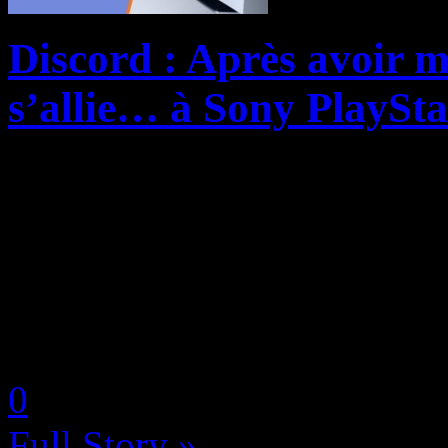
Discord : Après avoir mi
s’allie… à Sony PlaySta
Il y a peu, nous vous infor
racheter le célèbre service 
amoureux de jeux sur PC, et 
la compagnie qui souhaitait 
by Neoanderson (Chapitre S
0
Full Story »