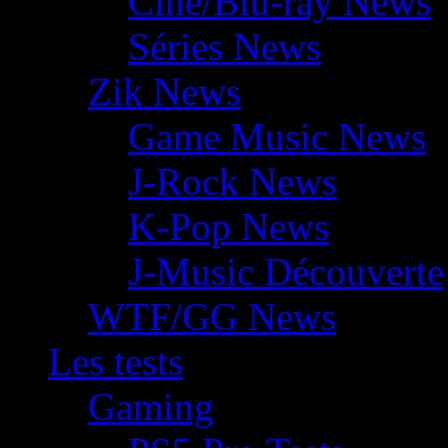
Ciné/Blu-ray News
Séries News
Zik News
Game Music News
J-Rock News
K-Pop News
J-Music Découverte
WTF/GG News
Les tests
Gaming