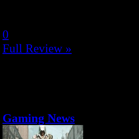
La Note 3 / 5 - Au-dessus 
by Neoanderson (Chapitre S
0
Full Review »
Gaming News