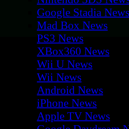
Google Stadia New
Mad Box News
PS3 News
XBox360 News
Wii U News
Wii News
Android News
iPhone News
Apple TV News
Google Daydream 