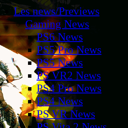
Les news/Previews
Gaming News
PS6 News
PS5 Pro News
PS5 News
PS VR2 News
PS4 Pro News
PS4 News
PS VR News
PS Vita 2 News