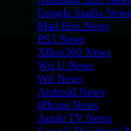
Google Stadia New
Mad Box News
PS3 News
XBox360 News
Wii U News
Wii News
Android News
iPhone News
Apple TV News
Google Daydream 