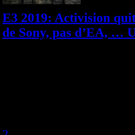
E3 2019: Activision quit
de Sony, pas d’EA, … 
La nouvelle génération de c
vraisemblablement débarque
que cette année sera une es
vidéoludique en termes de 
constructeurs, tout ...
by Neoanderson (Chapitre S
2