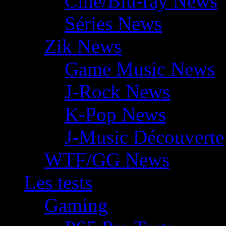
Ciné/Blu-ray News
Séries News
Zik News
Game Music News
J-Rock News
K-Pop News
J-Music Découverte
WTF/GG News
Les tests
Gaming