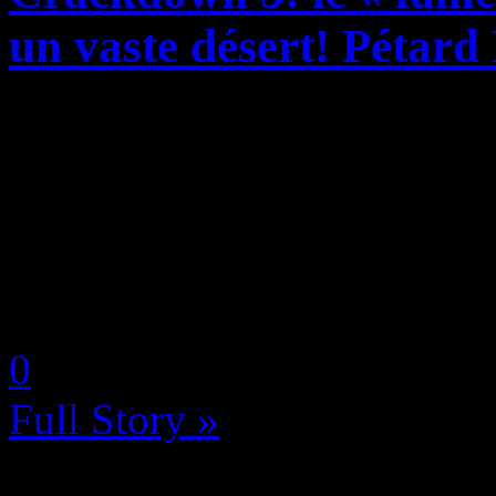
un vaste désert! Pétard
Lancé le 15 février dernier 
promesses non tenues quant 
multijoueur et le haut degré
grâce à la puissance du Cl
by Neoanderson (Chapitre S
0
Full Story »