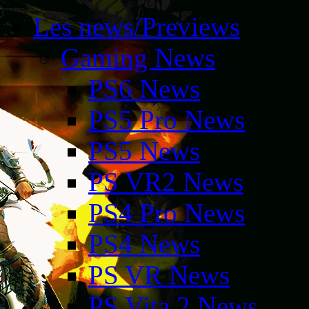
Les news/Previews
Gaming News
PS6 News
PS5 Pro News
PS5 News
PS VR2 News
PS4 Pro News
PS4 News
PS VR News
PS Vita 2 News