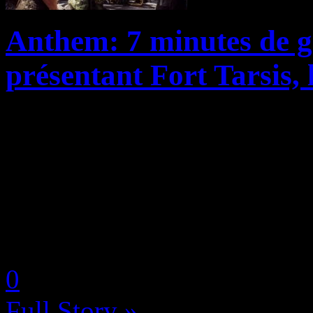
Anthem: 7 minutes de 
présentant Fort Tarsis, l
Anthem n’en finit plus de n
sortie prévue pour le 22 fév
Xbox One et PC. Ainsi, nou
gameplay en pure phase d’ex
by Neoanderson (Chapitre S
0
Full Story »