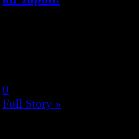
Assurément l’un des plus g
Xenoblade Chronicles 2 a p
année 2017 en beauté après 
The Legend of Zelda: Breath
by Neoanderson (Chapitre S
0
Full Story »