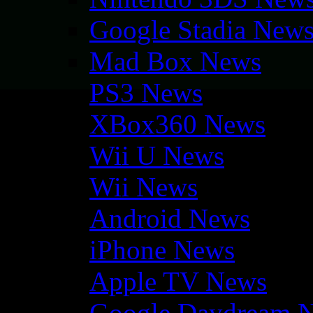
Google Stadia New
Mad Box News
PS3 News
XBox360 News
Wii U News
Wii News
Android News
iPhone News
Apple TV News
Google Daydream 