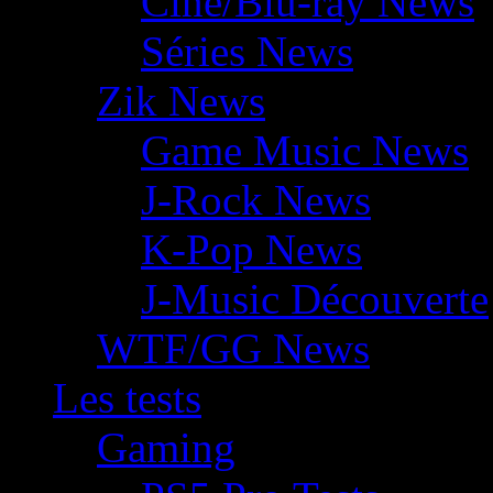
Ciné/Blu-ray News
Séries News
Zik News
Game Music News
J-Rock News
K-Pop News
J-Music Découverte
WTF/GG News
Les tests
Gaming