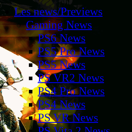
Les news/Previews
Gaming News
PS6 News
PS5 Pro News
PS5 News
PS VR2 News
PS4 Pro News
PS4 News
PS VR News
PS Vita 2 News