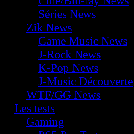
Ciné/Blu-ray News
Séries News
Zik News
Game Music News
J-Rock News
K-Pop News
J-Music Découverte
WTF/GG News
Les tests
Gaming