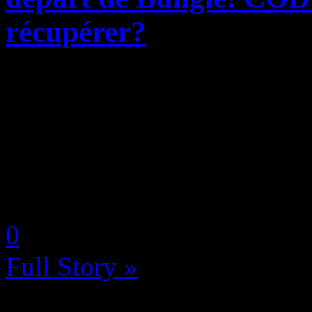
récupérer?
Même si Activision a claire
que le départ de Bungie avec
Destiny ne lui coûterait pas
ont vraiment flippé face à cet
by Neoanderson (Chapitre S
0
Full Story »