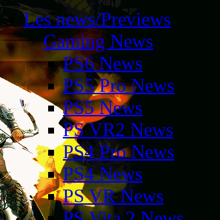
Les news/Previews
Gaming News
PS6 News
PS5 Pro News
PS5 News
PS VR2 News
PS4 Pro News
PS4 News
PS VR News
PS Vita 2 News