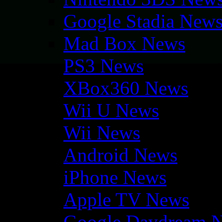
Google Stadia New
Mad Box News
PS3 News
XBox360 News
Wii U News
Wii News
Android News
iPhone News
Apple TV News
Google Daydream 