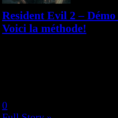
Resident Evil 2 – Démo 
Voici la méthode!
Peu avant la sortie de son b
prochain sur PlayStation 4
décidé d’aguicher les game
de 30 minutes de son remake
by Neoanderson (Chapitre S
0
Full Story »