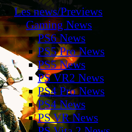
Les news/Previews
Gaming News
PS6 News
PS5 Pro News
PS5 News
PS VR2 News
PS4 Pro News
PS4 News
PS VR News
PS Vita 2 News