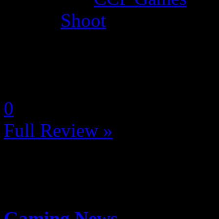
Genre:
Shoot
La Note 3.5 / 5 - Bon
by Neoanderson (Chapitre S
0
Full Review »
Gaming News