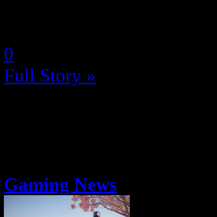
tâche des analystes en tous g
by Neoanderson (Chapitre S
0
Full Story »
Gaming News