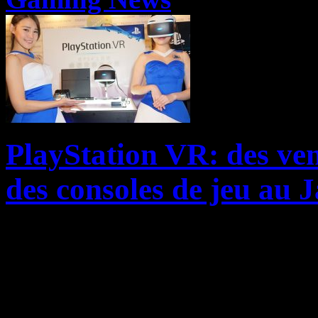
PlayStation VR: des ven
des consoles de jeu au 
Si Sony se montre plutôt dis
de son PlayStation VR en Occ
commerciaux de l’archipel n