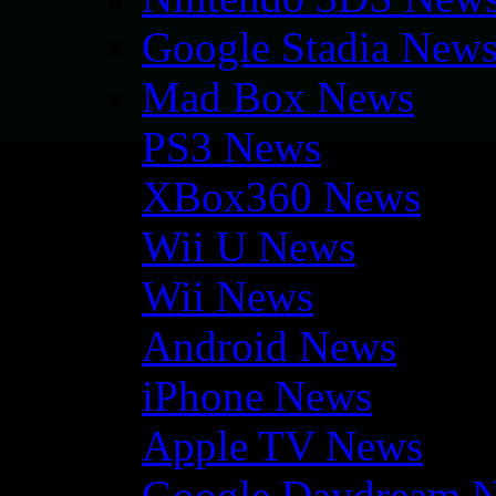
Google Stadia New
Mad Box News
PS3 News
XBox360 News
Wii U News
Wii News
Android News
iPhone News
Apple TV News
Google Daydream 