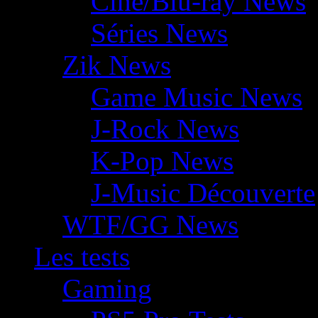
Ciné/Blu-ray News
Séries News
Zik News
Game Music News
J-Rock News
K-Pop News
J-Music Découverte
WTF/GG News
Les tests
Gaming