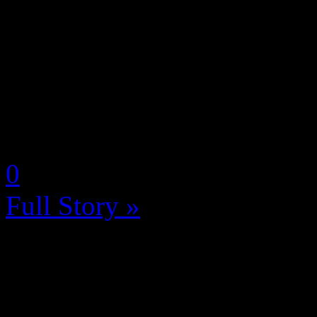
octobre prochain sur Xbox O
d’innombrables nouveaux 
forcément ajoutés aux quelq
l&rsq...
by Neoanderson (Chapitre S
0
Full Story »