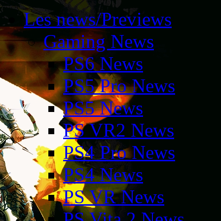
Les news/Previews
Gaming News
PS6 News
PS5 Pro News
PS5 News
PS VR2 News
PS4 Pro News
PS4 News
PS VR News
PS Vita 2 News