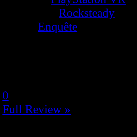
Developer:
Rocksteady
Genre:
Enquête
La Note 4.5 / 5 - Excellent
N-Gamz d'Or!
by Neoanderson (Chapitre S
0
Full Review »