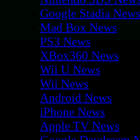
Google Stadia New
Mad Box News
PS3 News
XBox360 News
Wii U News
Wii News
Android News
iPhone News
Apple TV News
Google Daydream 