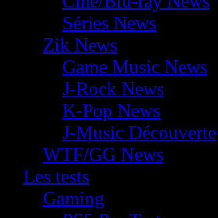
Ciné/Blu-ray News
Séries News
Zik News
Game Music News
J-Rock News
K-Pop News
J-Music Découverte
WTF/GG News
Les tests
Gaming