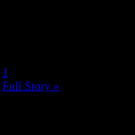
Hi-Rez Studios a fait pas ma
prochaines mises à jour de 
sur de nouveaux titres lo
2016 (SWC), qui se déroule
by Neoanderson (Chapitre S
1
Full Story »