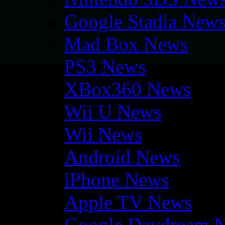
Google Stadia New
Mad Box News
PS3 News
XBox360 News
Wii U News
Wii News
Android News
iPhone News
Apple TV News
Google Daydream 