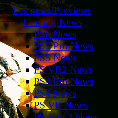
Les news/Previews
Gaming News
PS6 News
PS5 Pro News
PS5 News
PS VR2 News
PS4 Pro News
PS4 News
PS VR News
PS Vita 2 News