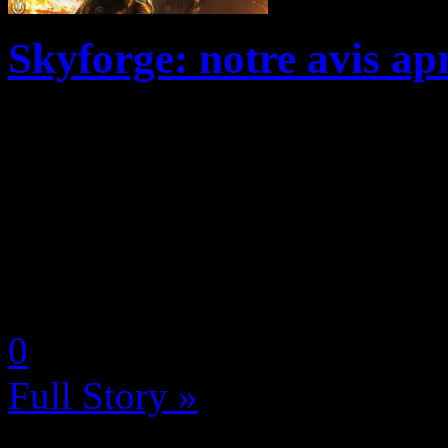
Skyforge: notre avis ap
Skyforge, MMORPG Free-to
et de la Allods Team, a fait
sortie en juillet dernier. En
de science-fiction qui change
by Neoanderson (Chapitre S
0
Full Story »