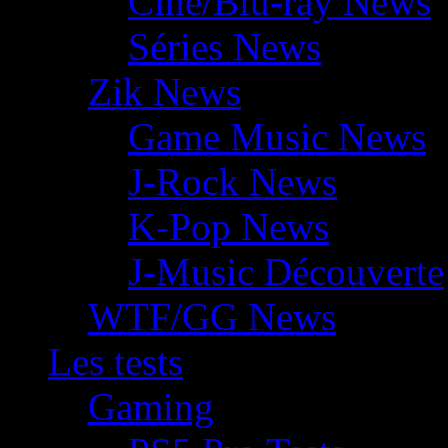
Ciné/Blu-ray News
Séries News
Zik News
Game Music News
J-Rock News
K-Pop News
J-Music Découverte
WTF/GG News
Les tests
Gaming