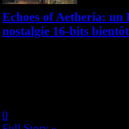
Echoes of Aetheria: un 
nostalgie 16-bits bientô
Dancing Dragon Games, créa
court Skyborn sur RPG Make
s’associent à l’éditeur Degi
Steam, le 15 janvier prochain
by Neoanderson (Chapitre S
0
Full Story »