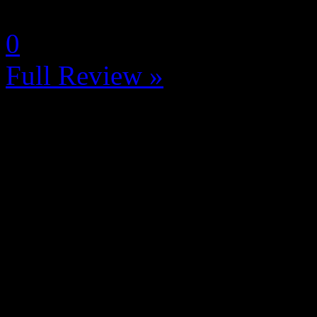
by Arkamis
0
Full Review »