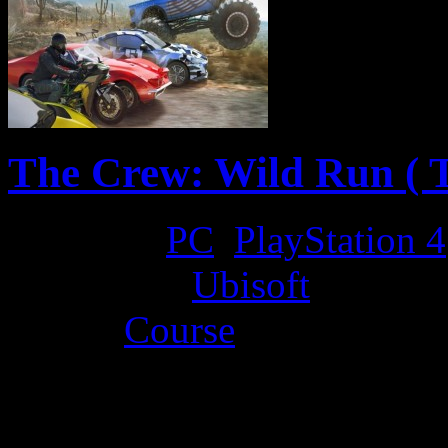
The Crew: Wild Run ( T
Platform:
PC
,
PlayStation 4
Developer:
Ubisoft
Genre:
Course
La Note 4 / 5 - Très bon