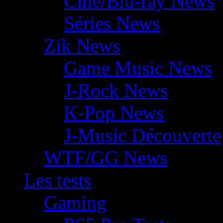
Ciné/Blu-ray News
Séries News
Zik News
Game Music News
J-Rock News
K-Pop News
J-Music Découverte
WTF/GG News
Les tests
Gaming