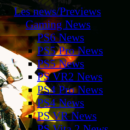
Les news/Previews
Gaming News
PS6 News
PS5 Pro News
PS5 News
PS VR2 News
PS4 Pro News
PS4 News
PS VR News
PS Vita 2 News