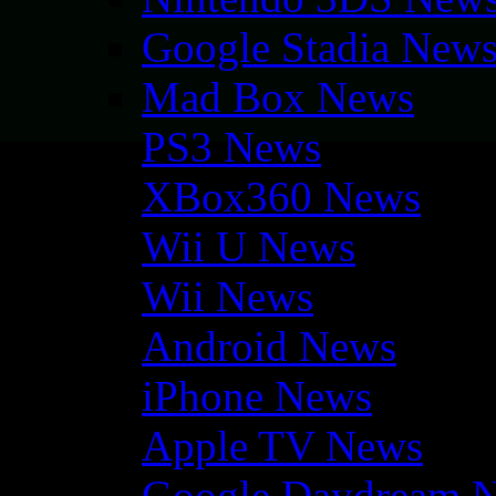
Google Stadia New
Mad Box News
PS3 News
XBox360 News
Wii U News
Wii News
Android News
iPhone News
Apple TV News
Google Daydream 