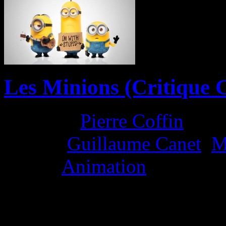
Les Minions (Critique 
Director:
Pierre Coffin
Actors:
Guillaume Canet
,
M
Genre:
Animation
La Note 3 / 5 - Au-dessus 