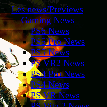
Les news/Previews
Gaming News
PS6 News
PS5 Pro News
PS5 News
PS VR2 News
PS4 Pro News
PS4 News
PS VR News
PS Vita 2 News