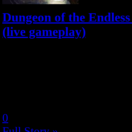
Dungeon of the Endless 
(live gameplay)
Amplitude Studios, le déve
fois récompensé, a aujourd
tower defense, Dungeon of t
iPad cet été. Cette version ta
by Neoanderson (Chapitre S
0
Full Story »