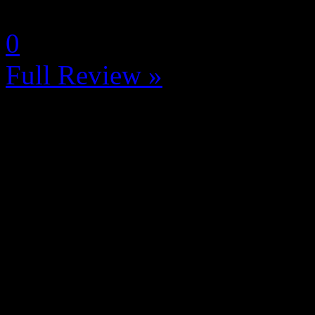
by MaximeChapeau
0
Full Review »