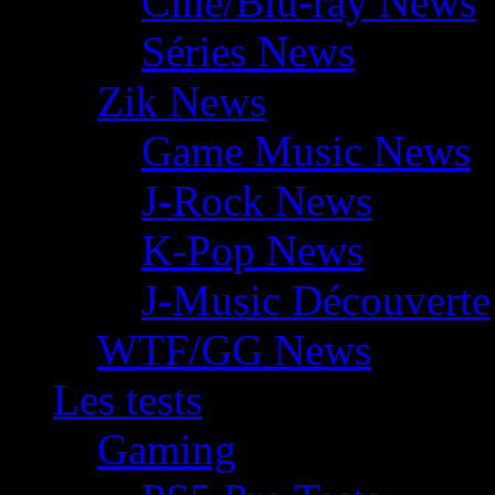
Ciné/Blu-ray News
Séries News
Zik News
Game Music News
J-Rock News
K-Pop News
J-Music Découverte
WTF/GG News
Les tests
Gaming