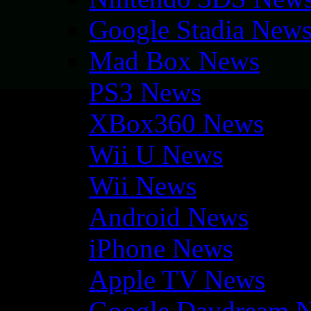
Google Stadia New
Mad Box News
PS3 News
XBox360 News
Wii U News
Wii News
Android News
iPhone News
Apple TV News
Google Daydream 